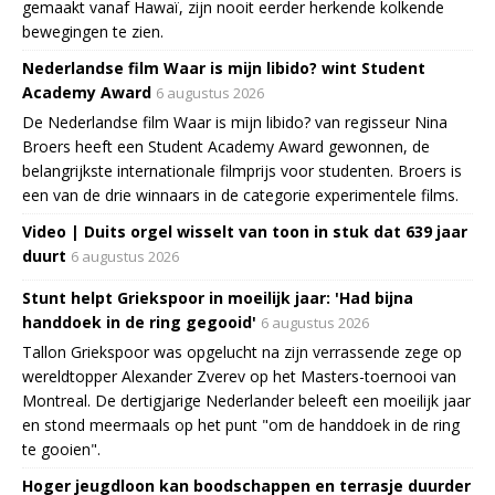
gemaakt vanaf Hawaï, zijn nooit eerder herkende kolkende
bewegingen te zien.
Nederlandse film Waar is mijn libido? wint Student
Academy Award
6 augustus 2026
De Nederlandse film Waar is mijn libido? van regisseur Nina
Broers heeft een Student Academy Award gewonnen, de
belangrijkste internationale filmprijs voor studenten. Broers is
een van de drie winnaars in de categorie experimentele films.
Video | Duits orgel wisselt van toon in stuk dat 639 jaar
duurt
6 augustus 2026
Stunt helpt Griekspoor in moeilijk jaar: 'Had bijna
handdoek in de ring gegooid'
6 augustus 2026
Tallon Griekspoor was opgelucht na zijn verrassende zege op
wereldtopper Alexander Zverev op het Masters-toernooi van
Montreal. De dertigjarige Nederlander beleeft een moeilijk jaar
en stond meermaals op het punt "om de handdoek in de ring
te gooien".
Hoger jeugdloon kan boodschappen en terrasje duurder