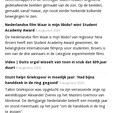
gedetailleerde beelden gemaakt van de zon. Op de beelden,
gemaakt vanaf Hawaï, zijn nooit eerder herkende kolkende
bewegingen te zien.
Nederlandse film Waar is mijn libido? wint Student
Academy Award
6 augustus 2026
De Nederlandse film Waar is mijn libido? van regisseur Nina
Broers heeft een Student Academy Award gewonnen, de
belangrijkste internationale filmprijs voor studenten. Broers is
een van de drie winnaars in de categorie experimentele films.
Video | Duits orgel wisselt van toon in stuk dat 639 jaar
duurt
6 augustus 2026
Stunt helpt Griekspoor in moeilijk jaar: 'Had bijna
handdoek in de ring gegooid'
6 augustus 2026
Tallon Griekspoor was opgelucht na zijn verrassende zege op
wereldtopper Alexander Zverev op het Masters-toernooi van
Montreal. De dertigjarige Nederlander beleeft een moeilijk jaar
en stond meermaals op het punt "om de handdoek in de ring
te gooien".