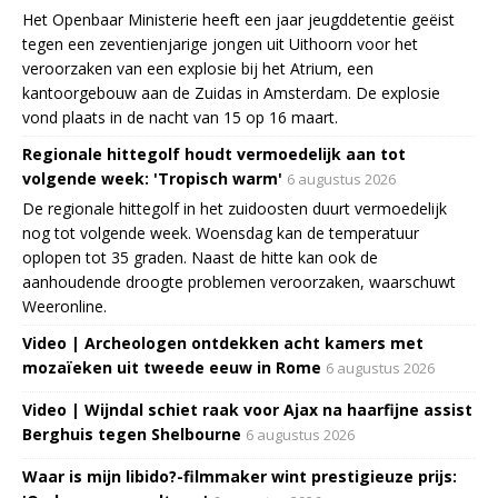
Het Openbaar Ministerie heeft een jaar jeugddetentie geëist
tegen een zeventienjarige jongen uit Uithoorn voor het
veroorzaken van een explosie bij het Atrium, een
kantoorgebouw aan de Zuidas in Amsterdam. De explosie
vond plaats in de nacht van 15 op 16 maart.
Regionale hittegolf houdt vermoedelijk aan tot
volgende week: 'Tropisch warm'
6 augustus 2026
De regionale hittegolf in het zuidoosten duurt vermoedelijk
nog tot volgende week. Woensdag kan de temperatuur
oplopen tot 35 graden. Naast de hitte kan ook de
aanhoudende droogte problemen veroorzaken, waarschuwt
Weeronline.
Video | Archeologen ontdekken acht kamers met
mozaïeken uit tweede eeuw in Rome
6 augustus 2026
Video | Wijndal schiet raak voor Ajax na haarfijne assist
Berghuis tegen Shelbourne
6 augustus 2026
Waar is mijn libido?-filmmaker wint prestigieuze prijs: