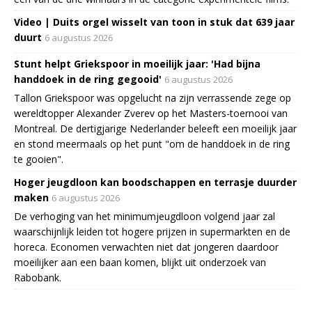
Video | Duits orgel wisselt van toon in stuk dat 639 jaar
duurt
6 augustus 2026
Stunt helpt Griekspoor in moeilijk jaar: 'Had bijna
handdoek in de ring gegooid'
6 augustus 2026
Tallon Griekspoor was opgelucht na zijn verrassende zege op
wereldtopper Alexander Zverev op het Masters-toernooi van
Montreal. De dertigjarige Nederlander beleeft een moeilijk jaar
en stond meermaals op het punt "om de handdoek in de ring
te gooien".
Hoger jeugdloon kan boodschappen en terrasje duurder
maken
6 augustus 2026
De verhoging van het minimumjeugdloon volgend jaar zal
waarschijnlijk leiden tot hogere prijzen in supermarkten en de
horeca. Economen verwachten niet dat jongeren daardoor
moeilijker aan een baan komen, blijkt uit onderzoek van
Rabobank.