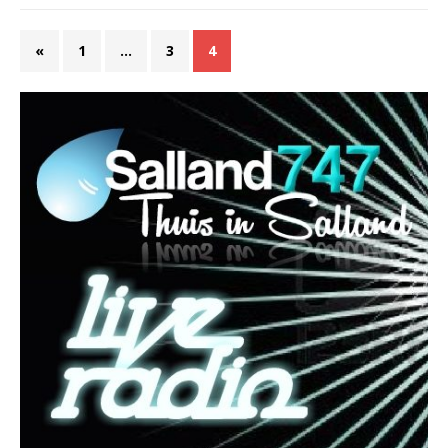
«
1
…
3
4