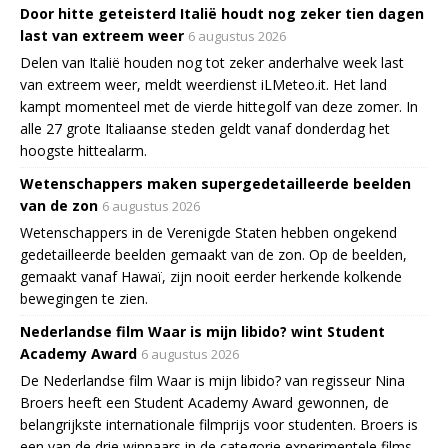
Door hitte geteisterd Italië houdt nog zeker tien dagen
last van extreem weer
6 augustus 2026
Delen van Italië houden nog tot zeker anderhalve week last
van extreem weer, meldt weerdienst iLMeteo.it. Het land
kampt momenteel met de vierde hittegolf van deze zomer. In
alle 27 grote Italiaanse steden geldt vanaf donderdag het
hoogste hittealarm.
Wetenschappers maken supergedetailleerde beelden
van de zon
6 augustus 2026
Wetenschappers in de Verenigde Staten hebben ongekend
gedetailleerde beelden gemaakt van de zon. Op de beelden,
gemaakt vanaf Hawaï, zijn nooit eerder herkende kolkende
bewegingen te zien.
Nederlandse film Waar is mijn libido? wint Student
Academy Award
6 augustus 2026
De Nederlandse film Waar is mijn libido? van regisseur Nina
Broers heeft een Student Academy Award gewonnen, de
belangrijkste internationale filmprijs voor studenten. Broers is
een van de drie winnaars in de categorie experimentele films.