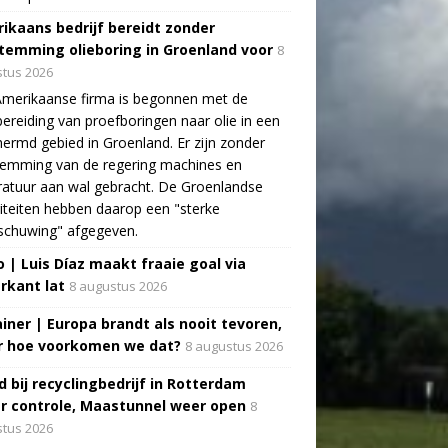
ikaans bedrijf bereidt zonder
temming olieboring in Groenland voor
8
tus 2026
Amerikaanse firma is begonnen met de
ereiding van proefboringen naar olie in een
ermd gebied in Groenland. Er zijn zonder
temming van de regering machines en
atuur aan wal gebracht. De Groenlandse
iteiten hebben daarop een "sterke
schuwing" afgegeven.
o | Luis Díaz maakt fraaie goal via
rkant lat
8 augustus 2026
ainer | Europa brandt als nooit tevoren,
 hoe voorkomen we dat?
8 augustus 2026
d bij recyclingbedrijf in Rotterdam
r controle, Maastunnel weer open
8
tus 2026