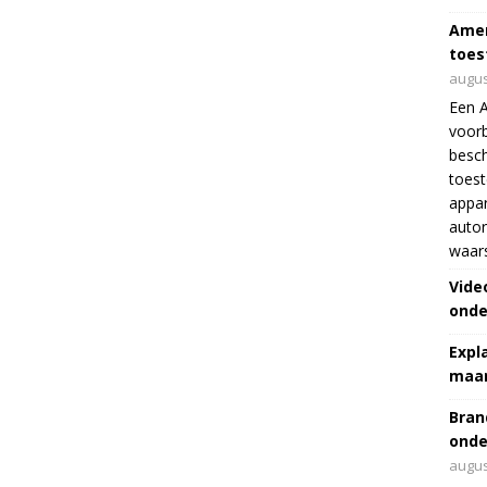
Amer
toes
augus
Een 
voorb
besch
toes
appar
autor
waar
Vide
onde
Expl
maar
Bran
onde
augus