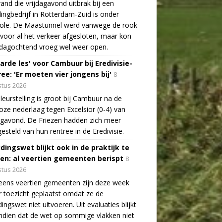
and die vrijdagavond uitbrak bij een
lingbedrijf in Rotterdam-Zuid is onder
role. De Maastunnel werd vanwege de rook
voor al het verkeer afgesloten, maar kon
dagochtend vroeg wel weer open.
arde les' voor Cambuur bij Eredivisie-
ee: 'Er moeten vier jongens bij'
8
tus 2026
leurstelling is groot bij Cambuur na de
oze nederlaag tegen Excelsior (0-4) van
agavond. De Friezen hadden zich meer
esteld van hun rentree in de Eredivisie.
idingswet blijkt ook in de praktijk te
len: al veertien gemeenten berispt
8
tus 2026
eens veertien gemeenten zijn deze week
 toezicht geplaatst omdat ze de
dingswet niet uitvoeren. Uit evaluaties blijkt
dien dat de wet op sommige vlakken niet