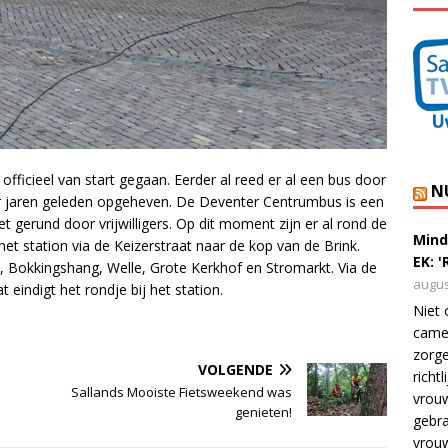
officieel van start gegaan. Eerder al reed er al een bus door
N
er jaren geleden opgeheven. De Deventer Centrumbus is een
et gerund door vrijwilligers. Op dit moment zijn er al rond de
Mind
f het station via de Keizerstraat naar de kop van de Brink.
EK: 
t, Bokkingshang, Welle, Grote Kerkhof en Stromarkt. Via de
augus
 eindigt het rondje bij het station.
Niet 
camer
zorge
VOLGENDE
richt
Sallands Mooiste Fietsweekend was
vrouw
genieten!
gebra
vrou