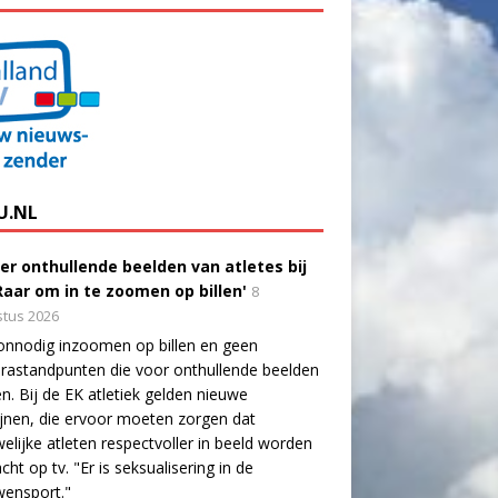
U.NL
er onthullende beelden van atletes bij
'Raar om in te zoomen op billen'
8
tus 2026
onnodig inzoomen op billen en geen
astandpunten die voor onthullende beelden
n. Bij de EK atletiek gelden nieuwe
lijnen, die ervoor moeten zorgen dat
elijke atleten respectvoller in beeld worden
cht op tv. "Er is seksualisering in de
wensport."