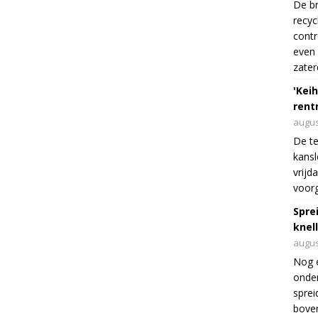
De br
recyc
cont
even 
zater
'Keih
rentr
augus
De te
kansl
vrijd
voorg
Spre
knel
augus
Nog 
onder
sprei
boven