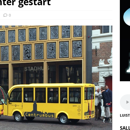
ter gestart
0
LUIS
SAL