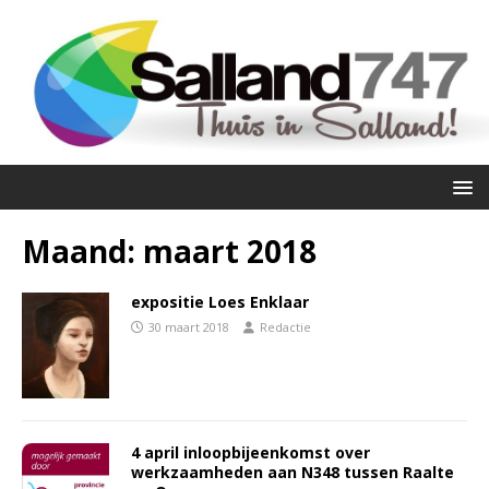
Maand:
maart 2018
expositie Loes Enklaar
30 maart 2018
Redactie
4 april inloopbijeenkomst over
werkzaamheden aan N348 tussen Raalte