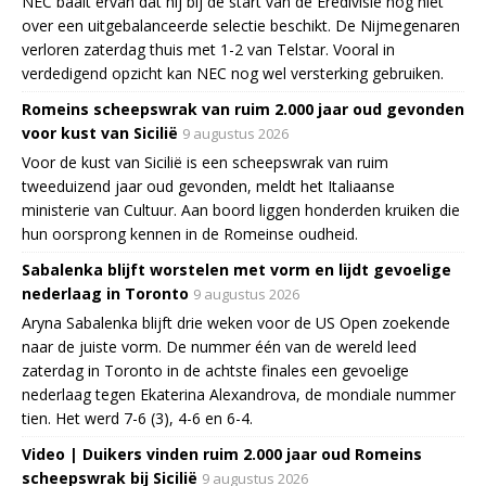
NEC baalt ervan dat hij bij de start van de Eredivisie nog niet
over een uitgebalanceerde selectie beschikt. De Nijmegenaren
verloren zaterdag thuis met 1-2 van Telstar. Vooral in
verdedigend opzicht kan NEC nog wel versterking gebruiken.
Romeins scheepswrak van ruim 2.000 jaar oud gevonden
voor kust van Sicilië
9 augustus 2026
Voor de kust van Sicilië is een scheepswrak van ruim
tweeduizend jaar oud gevonden, meldt het Italiaanse
ministerie van Cultuur. Aan boord liggen honderden kruiken die
hun oorsprong kennen in de Romeinse oudheid.
Sabalenka blijft worstelen met vorm en lijdt gevoelige
nederlaag in Toronto
9 augustus 2026
Aryna Sabalenka blijft drie weken voor de US Open zoekende
naar de juiste vorm. De nummer één van de wereld leed
zaterdag in Toronto in de achtste finales een gevoelige
nederlaag tegen Ekaterina Alexandrova, de mondiale nummer
tien. Het werd 7-6 (3), 4-6 en 6-4.
Video | Duikers vinden ruim 2.000 jaar oud Romeins
scheepswrak bij Sicilië
9 augustus 2026