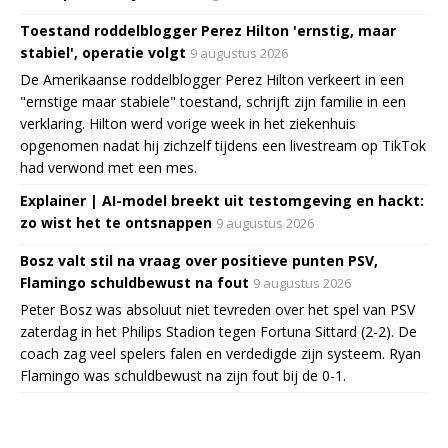
Toestand roddelblogger Perez Hilton 'ernstig, maar
stabiel', operatie volgt
9 augustus 2026
De Amerikaanse roddelblogger Perez Hilton verkeert in een
"ernstige maar stabiele" toestand, schrijft zijn familie in een
verklaring. Hilton werd vorige week in het ziekenhuis
opgenomen nadat hij zichzelf tijdens een livestream op TikTok
had verwond met een mes.
Explainer | AI-model breekt uit testomgeving en hackt:
zo wist het te ontsnappen
9 augustus 2026
Bosz valt stil na vraag over positieve punten PSV,
Flamingo schuldbewust na fout
9 augustus 2026
Peter Bosz was absoluut niet tevreden over het spel van PSV
zaterdag in het Philips Stadion tegen Fortuna Sittard (2-2). De
coach zag veel spelers falen en verdedigde zijn systeem. Ryan
Flamingo was schuldbewust na zijn fout bij de 0-1.