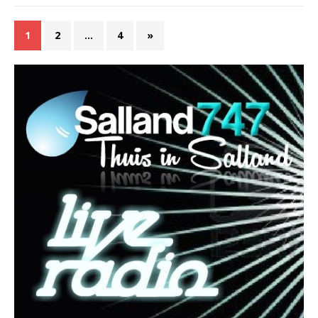
1
2
…
4
»