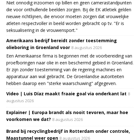
Niet onnodig inzoomen op billen en geen camerastandpunten
die voor onthullende beelden zorgen. Bij de EK atletiek gelden
nieuwe richtlijnen, die ervoor moeten zorgen dat vrouwelijke
atleten respectvoller in beeld worden gebracht op tv. "Er is
seksualisering in de vrouwensport."
Amerikaans bedrijf bereidt zonder toestemming
olieboring in Groenland voor
8 augustus 2026
Een Amerikaanse firma is begonnen met de voorbereiding van
proefboringen naar olie in een beschermd gebied in Groenland.
Er zijn zonder toestemming van de regering machines en
apparatuur aan wal gebracht. De Groenlandse autoriteiten
hebben daarop een "sterke waarschuwing" afgegeven.
Video | Luis Díaz maakt fraaie goal via onderkant lat
8
augustus 2026
Explainer | Europa brandt als nooit tevoren, maar hoe
voorkomen we dat?
8 augustus 2026
Brand bij recyclingbedrijf in Rotterdam onder controle,
Maastunnel weer open
8 augustus 2026