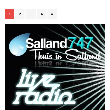
1
2
…
4
»