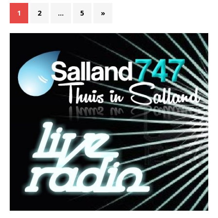
1
2
…
5
»