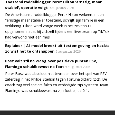
Toestand roddelblogger Perez Hilton 'ernstig, maar
stabiel', operatie volgt
9 augustus 2026
De Amerikaanse roddelblogger Perez Hilton verkeert in een
"ernstige maar stabiele" toestand, schrijft zijn familie in een
verklaring. Hilton werd vorige week in het ziekenhuis
opgenomen nadat hij zichzelf tijdens een livestream op TikTok
had verwond met een mes.
Explainer | AI-model breekt uit testomgeving en hackt:
zo wist het te ontsnappen
9 augustus 2026
Bosz valt stil na vraag over positieve punten PSV,
Flamingo schuldbewust na fout
9 augustus 2026
Peter Bosz was absoluut niet tevreden over het spel van PSV
zaterdag in het Philips Stadion tegen Fortuna Sittard (2-2). De
coach zag veel spelers falen en verdedigde zijn systeem. Ryan
Flamingo was schuldbewust na zijn fout bij de 0-1.