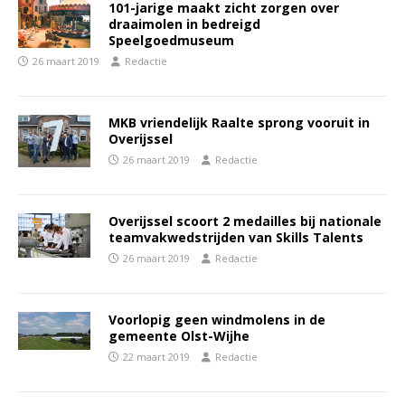
101-jarige maakt zicht zorgen over
draaimolen in bedreigd
Speelgoedmuseum
26 maart 2019
Redactie
MKB vriendelijk Raalte sprong vooruit in
Overijssel
26 maart 2019
Redactie
Overijssel scoort 2 medailles bij nationale
teamvakwedstrijden van Skills Talents
26 maart 2019
Redactie
Voorlopig geen windmolens in de
gemeente Olst-Wijhe
22 maart 2019
Redactie