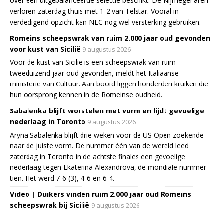
over een uitgebalanceerde selectie beschikt. De Nijmegenaren
verloren zaterdag thuis met 1-2 van Telstar. Vooral in
verdedigend opzicht kan NEC nog wel versterking gebruiken.
Romeins scheepswrak van ruim 2.000 jaar oud gevonden
voor kust van Sicilië
9 augustus 2026
Voor de kust van Sicilië is een scheepswrak van ruim
tweeduizend jaar oud gevonden, meldt het Italiaanse
ministerie van Cultuur. Aan boord liggen honderden kruiken die
hun oorsprong kennen in de Romeinse oudheid.
Sabalenka blijft worstelen met vorm en lijdt gevoelige
nederlaag in Toronto
9 augustus 2026
Aryna Sabalenka blijft drie weken voor de US Open zoekende
naar de juiste vorm. De nummer één van de wereld leed
zaterdag in Toronto in de achtste finales een gevoelige
nederlaag tegen Ekaterina Alexandrova, de mondiale nummer
tien. Het werd 7-6 (3), 4-6 en 6-4.
Video | Duikers vinden ruim 2.000 jaar oud Romeins
scheepswrak bij Sicilië
9 augustus 2026