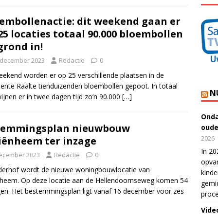
embollenactie: dit weekend gaan er
25 locaties totaal 90.000 bloembollen
grond in!
 december 2023
Redactie
0
eekend worden er op 25 verschillende plaatsen in de
nte Raalte tienduizenden bloembollen gepoot. In totaal
N
ijnen er in twee dagen tijd zo’n 90.000
[…]
Onda
temmingsplan nieuwbouw
oude
2026
iënheem ter inzage
In 20
ecember 2023
Redactie
0
opvan
derhof wordt de nieuwe woningbouwlocatie van
kinde
heem. Op deze locatie aan de Hellendoornseweg komen 54
gemid
en. Het bestemmingsplan ligt vanaf 16 december voor zes
proce
Vide