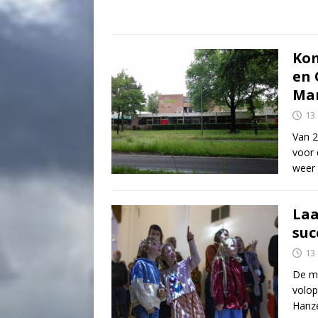
Kom
en 
Ma
13
Van 2
voor 
weer
Laa
suc
13
De mu
volop
Hanze