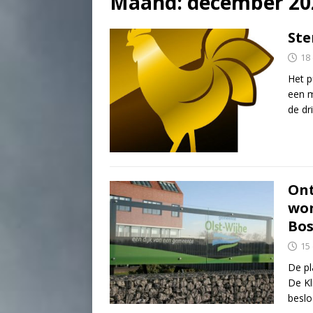
Maand:
december 20
Ste
18
Het p
een m
de dr
On
won
Bos
15
De pl
De Kl
beslo