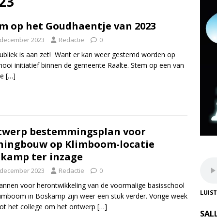
23
m op het Goudhaentje van 2023
 december 2023
Redactie
0
ubliek is aan zet! Want er kan weer gestemd worden op
ooi initiatief binnen de gemeente Raalte. Stem op een van
ie
[…]
twerp bestemmingsplan voor
ingbouw op Klimboom-locatie
kamp ter inzage
 december 2023
Redactie
0
annen voor herontwikkeling van de voormalige basisschool
LUIS
imboom in Boskamp zijn weer een stuk verder. Vorige week
ot het college om het ontwerp
[…]
SAL