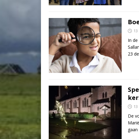
Boe
13
In de
Salla
23 d
Spe
ker
13
De vo
Marië
gaan 