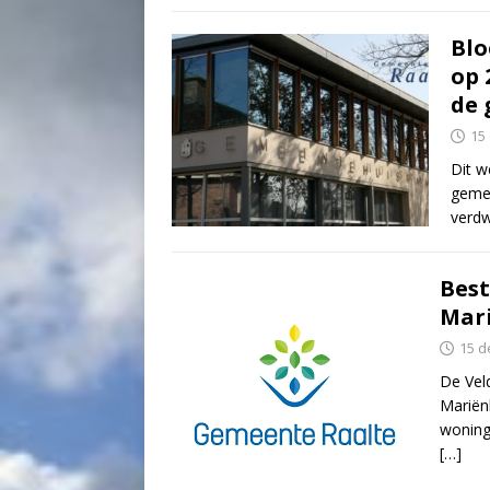
Blo
op 
de 
15
Dit w
gemee
verdw
Bes
Mar
15 d
De Vel
Mariën
woning
[…]