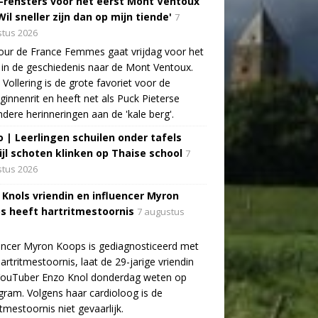
-rensters voor het eerst Mont Ventoux
Wil sneller zijn dan op mijn tiende'
7
tus 2026
ur de France Femmes gaat vrijdag voor het
 in de geschiedenis naar de Mont Ventoux.
Vollering is de grote favoriet voor de
ginnenrit en heeft net als Puck Pieterse
ndere herinneringen aan de 'kale berg'.
o | Leerlingen schuilen onder tafels
ijl schoten klinken op Thaise school
7
tus 2026
 Knols vriendin en influencer Myron
s heeft hartritmestoornis
7 augustus
encer Myron Koops is gediagnosticeerd met
artritmestoornis, laat de 29-jarige vriendin
YouTuber Enzo Knol donderdag weten op
gram. Volgens haar cardioloog is de
itmestoornis niet gevaarlijk.