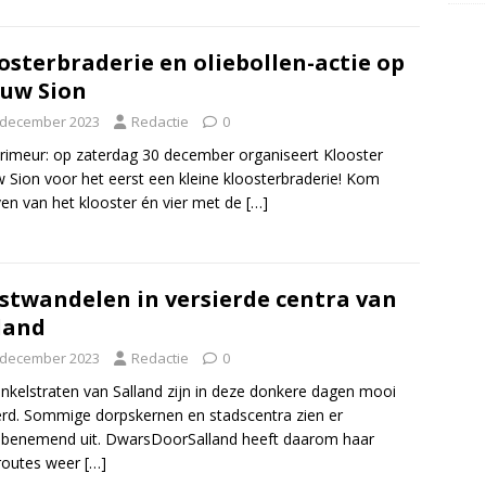
osterbraderie en oliebollen-actie op
uw Sion
 december 2023
Redactie
0
rimeur: op zaterdag 30 december organiseert Klooster
 Sion voor het eerst een kleine kloosterbraderie! Kom
en van het klooster én vier met de
[…]
stwandelen in versierde centra van
land
 december 2023
Redactie
0
nkelstraten van Salland zijn in deze donkere dagen mooi
erd. Sommige dorpskernen en stadscentra zien er
benemend uit. DwarsDoorSalland heeft daarom haar
routes weer
[…]