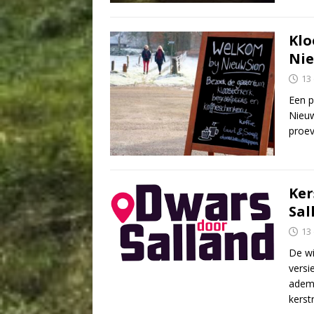
Klo
Nie
13
Een p
Nieuw
proev
Ker
Sal
13
De wi
versi
adem
kerst