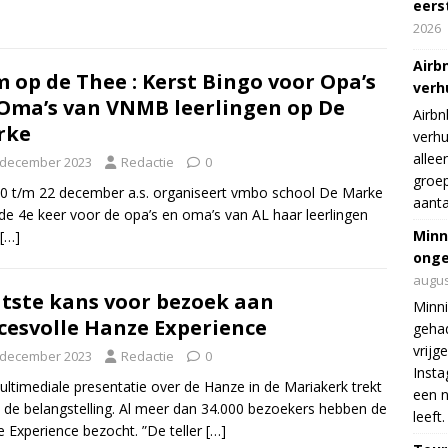
eers
2026
Airb
 op de Thee : Kerst Bingo voor Opa’s
verh
Oma’s van VNMB leerlingen op De
Airbn
rke
verhu
allee
 december 2023
Redactie
0
groep
0 t/m 22 december a.s. organiseert vmbo school De Marke
aanta
de 4e keer voor de opa’s en oma’s van AL haar leerlingen
Minn
[…]
onge
augus
tste kans voor bezoek aan
Minni
cesvolle Hanze Experience
gehad
vrijg
 december 2023
Redactie
0
Insta
ltimediale presentatie over de Hanze in de Mariakerk trekt
een n
 de belangstelling. Al meer dan 34.000 bezoekers hebben de
leeft.
 Experience bezocht. ”De teller
[…]