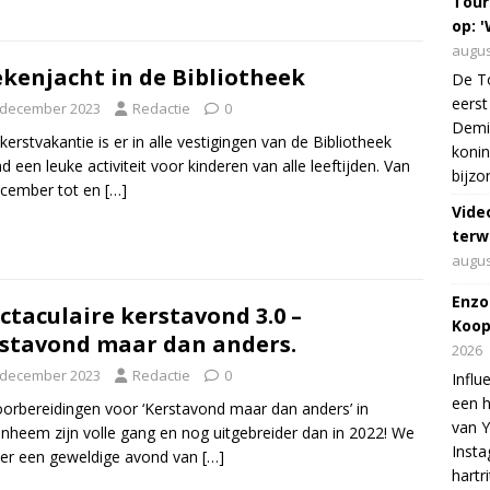
Tour
op: '
augus
kenjacht in de Bibliotheek
De To
eerst
 december 2023
Redactie
0
Demi 
 kerstvakantie is er in alle vestigingen van de Bibliotheek
konin
nd een leuke activiteit voor kinderen van alle leeftijden. Van
bijzo
ecember tot en
[…]
Vide
terw
augus
Enzo
ctaculaire kerstavond 3.0 –
Koop
stavond maar dan anders.
2026
 december 2023
Redactie
0
Influ
een h
orbereidingen voor ‘Kerstavond maar dan anders’ in
van 
nheem zijn volle gang en nog uitgebreider dan in 2022! We
Insta
er een geweldige avond van
[…]
hartr