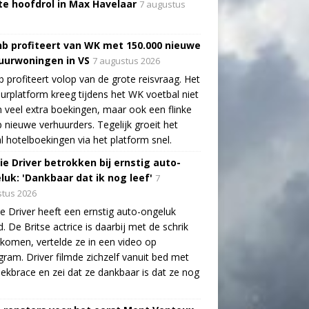
te hoofdrol in Max Havelaar
7 augustus
nb profiteert van WK met 150.000 nieuwe
uurwoningen in VS
7 augustus 2026
b profiteert volop van de grote reisvraag. Het
urplatform kreeg tijdens het WK voetbal niet
n veel extra boekingen, maar ook een flinke
 nieuwe verhuurders. Tegelijk groeit het
l hotelboekingen via het platform snel.
ie Driver betrokken bij ernstig auto-
luk: 'Dankbaar dat ik nog leef'
7
tus 2026
e Driver heeft een ernstig auto-ongeluk
. De Britse actrice is daarbij met de schrik
ekomen, vertelde ze in een video op
gram. Driver filmde zichzelf vanuit bed met
ekbrace en zei dat ze dankbaar is dat ze nog