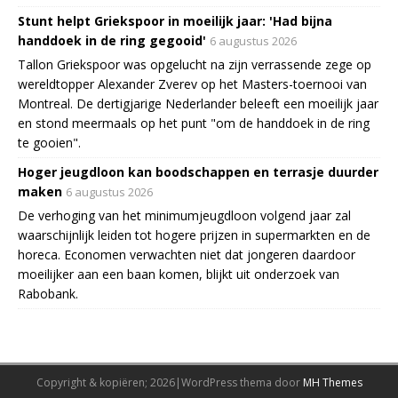
Stunt helpt Griekspoor in moeilijk jaar: 'Had bijna
handdoek in de ring gegooid'
6 augustus 2026
Tallon Griekspoor was opgelucht na zijn verrassende zege op
wereldtopper Alexander Zverev op het Masters-toernooi van
Montreal. De dertigjarige Nederlander beleeft een moeilijk jaar
en stond meermaals op het punt "om de handdoek in de ring
te gooien".
Hoger jeugdloon kan boodschappen en terrasje duurder
maken
6 augustus 2026
De verhoging van het minimumjeugdloon volgend jaar zal
waarschijnlijk leiden tot hogere prijzen in supermarkten en de
horeca. Economen verwachten niet dat jongeren daardoor
moeilijker aan een baan komen, blijkt uit onderzoek van
Rabobank.
Copyright & kopiëren; 2026|WordPress thema door
MH Themes