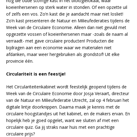
nog die oude stoffige kast in het biologielokaal, waar
koeienhersenen op sterk water in stonden. Of een opzette uil
of zelfs een vos. Zo’n kast die je aandacht maar niet losliet!
Zo’n kast presenteren de Natuur en Milieufederaties tijdens de
Week van de Circulaire Economie. Alleen dan niet gevuld met
opgezette vossen of koeienhersenen maar -zoals de naam al
verraadt- met gave circulaire producten! Producten die
bijdragen aan een economie waar we materialen niet
afdanken, maar weer hergebruiken als grondstof! Uit elke
provincie één.
Circulariteit is een feestje!
Het Circulariteitenkabinet wordt feestelijk geopend tijdens de
Week van de Circulaire Economie door Josja Veraart, directeur
van de Natuur en Milieufederatie Utrecht, zal op 4 februari het
digitale lintje doorknippen. Daarna maak je kennis met de
circulaire hoogstandjes uit het kabinet, en de makers ervan. En
hopelijk heb je goed opgelet, want we sluiten af met een
circulaire quiz. Ga jij straks naar huis met een prachtige
circulaire prijs?