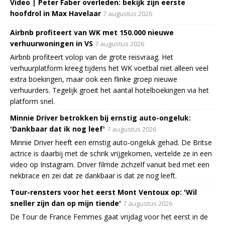
Video | Peter Faber overleden: bekijk zijn eerste
hoofdrol in Max Havelaar
7 augustus 2026
Airbnb profiteert van WK met 150.000 nieuwe
verhuurwoningen in VS
7 augustus 2026
Airbnb profiteert volop van de grote reisvraag. Het
verhuurplatform kreeg tijdens het WK voetbal niet alleen veel
extra boekingen, maar ook een flinke groep nieuwe
verhuurders. Tegelijk groeit het aantal hotelboekingen via het
platform snel.
Minnie Driver betrokken bij ernstig auto-ongeluk:
'Dankbaar dat ik nog leef'
7 augustus 2026
Minnie Driver heeft een ernstig auto-ongeluk gehad. De Britse
actrice is daarbij met de schrik vrijgekomen, vertelde ze in een
video op Instagram. Driver filmde zichzelf vanuit bed met een
nekbrace en zei dat ze dankbaar is dat ze nog leeft.
Tour-rensters voor het eerst Mont Ventoux op: 'Wil
sneller zijn dan op mijn tiende'
7 augustus 2026
De Tour de France Femmes gaat vrijdag voor het eerst in de