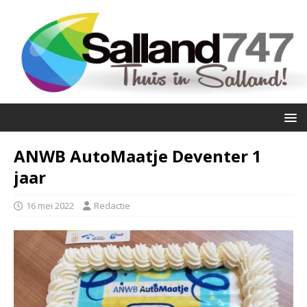
ANWB AutoMaatje Deventer 1
jaar
16 mei 2022
Redactie