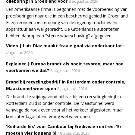
olieboring in Groenland voor
8 augustus 2026
Een Amerikaanse firma is begonnen met de voorbereiding van
proefboringen naar olie in een beschermd gebied in Groenland.
Er zijn zonder toestemming van de regering machines en
apparatuur aan wal gebracht. De Groenlandse autoriteiten
hebben daarop een "sterke waarschuwing" afgegeven.
Video | Luis Díaz maakt fraaie goal via onderkant lat
8
augustus 2026
Explainer | Europa brandt als nooit tevoren, maar hoe
voorkomen we dat?
8 augustus 2026
Brand bij recyclingbedrijf in Rotterdam onder controle,
Maastunnel weer open
8 augustus 2026
De brand die vrijdagavond uitbrak bij een recyclingbedrijf in
Rotterdam-Zuid is onder controle. De Maastunnel werd
vanwege de rook even voor al het verkeer afgesloten, maar
kon zaterdagochtend vroeg wel weer open.
'Keiharde les' voor Cambuur bij Eredivisie-rentree: 'Er
moeten vier jongens bij'
8 augustus 2026