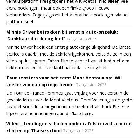
verhuurplatform kreeg tijdens het WK voetbal niet alleen veel
extra boekingen, maar ook een flinke groep nieuwe
verhuurders. Tegelijk groeit het aantal hotelboekingen via het
platform snel.
Minnie Driver betrokken bij ernstig auto-ongeluk:
'Dankbaar dat ik nog leef'
7 augustus 2026
Minnie Driver heeft een ernstig auto-ongeluk gehad. De Britse
actrice is daarbij met de schrik vrijgekomen, vertelde ze in een
video op Instagram. Driver filmde zichzelf vanuit bed met een
nekbrace en zei dat ze dankbaar is dat ze nog leeft.
Tour-rensters voor het eerst Mont Ventoux op: 'Wil
sneller zijn dan op mijn tiende'
7 augustus 2026
De Tour de France Femmes gaat vrijdag voor het eerst in de
geschiedenis naar de Mont Ventoux. Demi Vollering is de grote
favoriet voor de koninginnenrit en heeft net als Puck Pieterse
bijzondere herinneringen aan de 'kale berg'.
Video | Leerlingen schuilen onder tafels terwijl schoten
klinken op Thaise school
7 augustus 2026