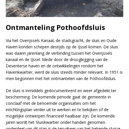
Ontmanteling Pothoofdsluis
Via het Overijssels Kanaal, de stadsgracht, de sluis en Oude
Haven konden schepen destijds op de IJssel komen. De sluis
was daarin jarenlang de verbinding tussen het Overijssels
kanaal en de IJssel. Mede door de drooglegging van de
Deventerse haven en de ontwikkelingen rondom het
Havenkwartier, werd de sluis steeds minder relevant. In 1951 is
men begonnen met het ontmantelen van de Pothoofdsluis.
De sluis is inmiddels gedocumenteerd en weer afgedekt ter
bescherming. De komende periode gaat de gemeente in
conclaaf met de benoemde organisaties om het
inrichtingsplan verder uit te werken en te bekijken of de
mogelijke ontwerpen financieel haalbaar zijn. De komende
jaren wordt het Sluiskwartier onder handen genomen.
onderdeel van dit plan is de terugkeer van het bekende sluisje