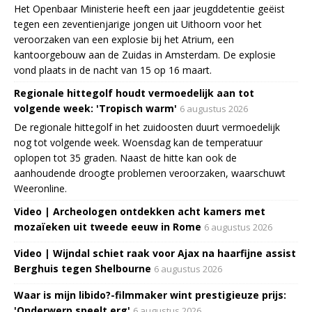
Het Openbaar Ministerie heeft een jaar jeugddetentie geëist
tegen een zeventienjarige jongen uit Uithoorn voor het
veroorzaken van een explosie bij het Atrium, een
kantoorgebouw aan de Zuidas in Amsterdam. De explosie
vond plaats in de nacht van 15 op 16 maart.
Regionale hittegolf houdt vermoedelijk aan tot
volgende week: 'Tropisch warm'
6 augustus 2026
De regionale hittegolf in het zuidoosten duurt vermoedelijk
nog tot volgende week. Woensdag kan de temperatuur
oplopen tot 35 graden. Naast de hitte kan ook de
aanhoudende droogte problemen veroorzaken, waarschuwt
Weeronline.
Video | Archeologen ontdekken acht kamers met
mozaïeken uit tweede eeuw in Rome
6 augustus 2026
Video | Wijndal schiet raak voor Ajax na haarfijne assist
Berghuis tegen Shelbourne
6 augustus 2026
Waar is mijn libido?-filmmaker wint prestigieuze prijs:
'Onderwerp speelt erg'
6 augustus 2026