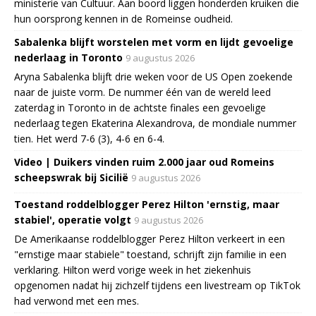
ministerie van Cultuur. Aan boord liggen honderden kruiken die
hun oorsprong kennen in de Romeinse oudheid.
Sabalenka blijft worstelen met vorm en lijdt gevoelige
nederlaag in Toronto
9 augustus 2026
Aryna Sabalenka blijft drie weken voor de US Open zoekende
naar de juiste vorm. De nummer één van de wereld leed
zaterdag in Toronto in de achtste finales een gevoelige
nederlaag tegen Ekaterina Alexandrova, de mondiale nummer
tien. Het werd 7-6 (3), 4-6 en 6-4.
Video | Duikers vinden ruim 2.000 jaar oud Romeins
scheepswrak bij Sicilië
9 augustus 2026
Toestand roddelblogger Perez Hilton 'ernstig, maar
stabiel', operatie volgt
9 augustus 2026
De Amerikaanse roddelblogger Perez Hilton verkeert in een
"ernstige maar stabiele" toestand, schrijft zijn familie in een
verklaring. Hilton werd vorige week in het ziekenhuis
opgenomen nadat hij zichzelf tijdens een livestream op TikTok
had verwond met een mes.