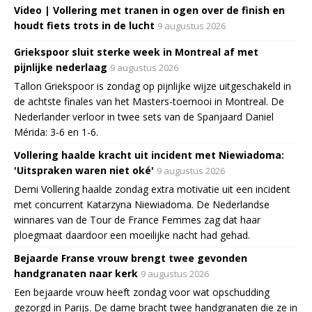
Video | Vollering met tranen in ogen over de finish en
houdt fiets trots in de lucht
9 augustus 2026
Griekspoor sluit sterke week in Montreal af met
pijnlijke nederlaag
9 augustus 2026
Tallon Griekspoor is zondag op pijnlijke wijze uitgeschakeld in
de achtste finales van het Masters-toernooi in Montreal. De
Nederlander verloor in twee sets van de Spanjaard Daniel
Mérida: 3-6 en 1-6.
Vollering haalde kracht uit incident met Niewiadoma:
'Uitspraken waren niet oké'
9 augustus 2026
Demi Vollering haalde zondag extra motivatie uit een incident
met concurrent Katarzyna Niewiadoma. De Nederlandse
winnares van de Tour de France Femmes zag dat haar
ploegmaat daardoor een moeilijke nacht had gehad.
Bejaarde Franse vrouw brengt twee gevonden
handgranaten naar kerk
9 augustus 2026
Een bejaarde vrouw heeft zondag voor wat opschudding
gezorgd in Parijs. De dame bracht twee handgranaten die ze in