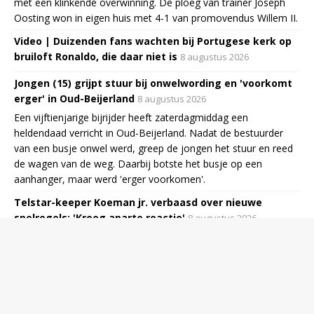
met een klinkende overwinning. De ploeg van trainer Joseph
Oosting won in eigen huis met 4-1 van promovendus Willem II.
Video | Duizenden fans wachten bij Portugese kerk op
bruiloft Ronaldo, die daar niet is
8 augustus 2026
Jongen (15) grijpt stuur bij onwelwording en 'voorkomt
erger' in Oud-Beijerland
8 augustus 2026
Een vijftienjarige bijrijder heeft zaterdagmiddag een
heldendaad verricht in Oud-Beijerland. Nadat de bestuurder
van een busje onwel werd, greep de jongen het stuur en reed
de wagen van de weg. Daarbij botste het busje op een
aanhanger, maar werd 'erger voorkomen'.
Telstar-keeper Koeman jr. verbaasd over nieuwe
spelregels: 'Kreeg aparte reactie'
8 augustus 2026
Ronald Koeman jr. is verbaasd over de nieuwe spelregels in de
Eredivisie. De doelman van Telstar kreeg zaterdag in de
slotfase van de met 1-2 gewonnen uitwedstrijd tegen NEC een
gele kaart vanwege tijdrekken.
Video | Vollering rijdt iedereen uit het wiel op slotklim