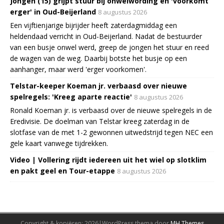
Jongen (15) grijpt stuur bij onwelwording en 'voorkomt
erger' in Oud-Beijerland
8 augustus 2026
Een vijftienjarige bijrijder heeft zaterdagmiddag een
heldendaad verricht in Oud-Beijerland. Nadat de bestuurder
van een busje onwel werd, greep de jongen het stuur en reed
de wagen van de weg. Daarbij botste het busje op een
aanhanger, maar werd 'erger voorkomen'.
Telstar-keeper Koeman jr. verbaasd over nieuwe
spelregels: 'Kreeg aparte reactie'
8 augustus 2026
Ronald Koeman jr. is verbaasd over de nieuwe spelregels in de
Eredivisie. De doelman van Telstar kreeg zaterdag in de
slotfase van de met 1-2 gewonnen uitwedstrijd tegen NEC een
gele kaart vanwege tijdrekken.
Video | Vollering rijdt iedereen uit het wiel op slotklim
en pakt geel en Tour-etappe
8 augustus 2026
Copyright & kopiëren; 2026|WordPress thema door
MH Themes