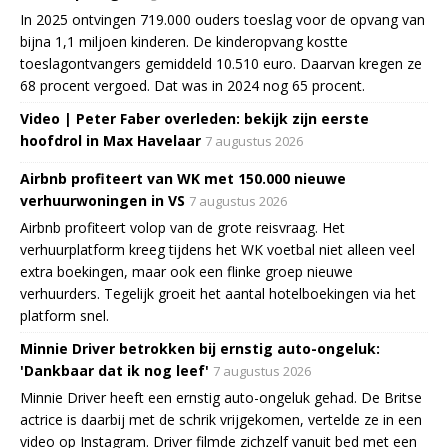
In 2025 ontvingen 719.000 ouders toeslag voor de opvang van
bijna 1,1 miljoen kinderen. De kinderopvang kostte
toeslagontvangers gemiddeld 10.510 euro. Daarvan kregen ze
68 procent vergoed. Dat was in 2024 nog 65 procent.
Video | Peter Faber overleden: bekijk zijn eerste
hoofdrol in Max Havelaar
7 augustus 2026
Airbnb profiteert van WK met 150.000 nieuwe
verhuurwoningen in VS
7 augustus 2026
Airbnb profiteert volop van de grote reisvraag. Het
verhuurplatform kreeg tijdens het WK voetbal niet alleen veel
extra boekingen, maar ook een flinke groep nieuwe
verhuurders. Tegelijk groeit het aantal hotelboekingen via het
platform snel.
Minnie Driver betrokken bij ernstig auto-ongeluk:
'Dankbaar dat ik nog leef'
7 augustus 2026
Minnie Driver heeft een ernstig auto-ongeluk gehad. De Britse
actrice is daarbij met de schrik vrijgekomen, vertelde ze in een
video op Instagram. Driver filmde zichzelf vanuit bed met een