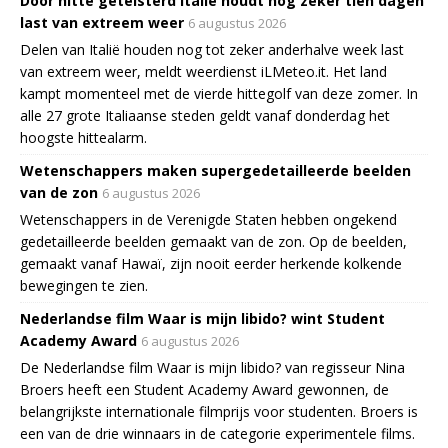
Door hitte geteisterd Italië houdt nog zeker tien dagen
last van extreem weer
6 augustus 2026
Delen van Italië houden nog tot zeker anderhalve week last
van extreem weer, meldt weerdienst iLMeteo.it. Het land
kampt momenteel met de vierde hittegolf van deze zomer. In
alle 27 grote Italiaanse steden geldt vanaf donderdag het
hoogste hittealarm.
Wetenschappers maken supergedetailleerde beelden
van de zon
6 augustus 2026
Wetenschappers in de Verenigde Staten hebben ongekend
gedetailleerde beelden gemaakt van de zon. Op de beelden,
gemaakt vanaf Hawaï, zijn nooit eerder herkende kolkende
bewegingen te zien.
Nederlandse film Waar is mijn libido? wint Student
Academy Award
6 augustus 2026
De Nederlandse film Waar is mijn libido? van regisseur Nina
Broers heeft een Student Academy Award gewonnen, de
belangrijkste internationale filmprijs voor studenten. Broers is
een van de drie winnaars in de categorie experimentele films.