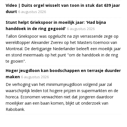
Video | Duits orgel wisselt van toon in stuk dat 639 jaar
duurt
6 augustus 2026
Stunt helpt Griekspoor in moeilijk jaar: 'Had bijna
handdoek in de ring gegooid'
6 augustus 2026
Tallon Griekspoor was opgelucht na zijn verrassende zege op
wereldtopper Alexander Zverev op het Masters-toernooi van
Montreal. De dertigjarige Nederlander beleeft een moeilijk jaar
en stond meermaals op het punt "om de handdoek in de ring
te gooien".
Hoger jeugdloon kan boodschappen en terrasje duurder
maken
6 augustus 2026
De verhoging van het minimumjeugdloon volgend jaar zal
waarschijnlijk leiden tot hogere prijzen in supermarkten en de
horeca. Economen verwachten niet dat jongeren daardoor
moeilijker aan een baan komen, blijkt uit onderzoek van
Rabobank.