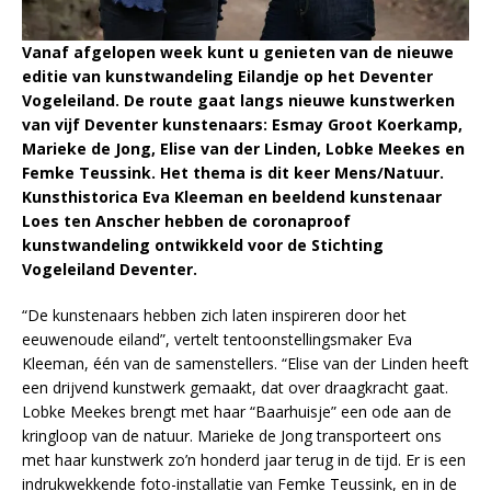
Vanaf afgelopen week kunt u genieten van de nieuwe
editie van kunstwandeling Eilandje op het Deventer
Vogeleiland. De route gaat langs nieuwe kunstwerken
van vijf Deventer kunstenaars: Esmay Groot Koerkamp,
Marieke de Jong, Elise van der Linden, Lobke Meekes en
Femke Teussink. Het thema is dit keer Mens/Natuur.
Kunsthistorica Eva Kleeman en beeldend kunstenaar
Loes ten Anscher hebben de coronaproof
kunstwandeling ontwikkeld voor de Stichting
Vogeleiland Deventer.
“De kunstenaars hebben zich laten inspireren door het
eeuwenoude eiland”, vertelt tentoonstellingsmaker Eva
Kleeman, één van de samenstellers. “Elise van der Linden heeft
een drijvend kunstwerk gemaakt, dat over draagkracht gaat.
Lobke Meekes brengt met haar “Baarhuisje” een ode aan de
kringloop van de natuur. Marieke de Jong transporteert ons
met haar kunstwerk zo’n honderd jaar terug in de tijd. Er is een
indrukwekkende foto-installatie van Femke Teussink, en in de