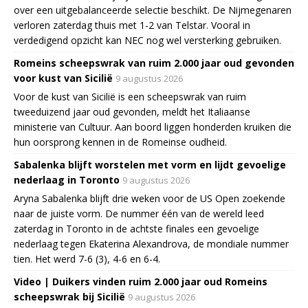
over een uitgebalanceerde selectie beschikt. De Nijmegenaren
verloren zaterdag thuis met 1-2 van Telstar. Vooral in
verdedigend opzicht kan NEC nog wel versterking gebruiken.
Romeins scheepswrak van ruim 2.000 jaar oud gevonden
voor kust van Sicilië
9 augustus 2026
Voor de kust van Sicilië is een scheepswrak van ruim
tweeduizend jaar oud gevonden, meldt het Italiaanse
ministerie van Cultuur. Aan boord liggen honderden kruiken die
hun oorsprong kennen in de Romeinse oudheid.
Sabalenka blijft worstelen met vorm en lijdt gevoelige
nederlaag in Toronto
9 augustus 2026
Aryna Sabalenka blijft drie weken voor de US Open zoekende
naar de juiste vorm. De nummer één van de wereld leed
zaterdag in Toronto in de achtste finales een gevoelige
nederlaag tegen Ekaterina Alexandrova, de mondiale nummer
tien. Het werd 7-6 (3), 4-6 en 6-4.
Video | Duikers vinden ruim 2.000 jaar oud Romeins
scheepswrak bij Sicilië
9 augustus 2026