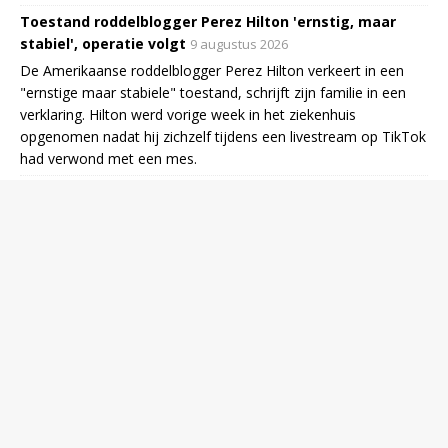
Toestand roddelblogger Perez Hilton 'ernstig, maar
stabiel', operatie volgt
9 augustus 2026
De Amerikaanse roddelblogger Perez Hilton verkeert in een
"ernstige maar stabiele" toestand, schrijft zijn familie in een
verklaring. Hilton werd vorige week in het ziekenhuis
opgenomen nadat hij zichzelf tijdens een livestream op TikTok
had verwond met een mes.
Explainer | AI-model breekt uit testomgeving en hackt:
zo wist het te ontsnappen
9 augustus 2026
Bosz valt stil na vraag over positieve punten PSV,
Flamingo schuldbewust na fout
9 augustus 2026
Peter Bosz was absoluut niet tevreden over het spel van PSV
zaterdag in het Philips Stadion tegen Fortuna Sittard (2-2). De
coach zag veel spelers falen en verdedigde zijn systeem. Ryan
Flamingo was schuldbewust na zijn fout bij de 0-1.