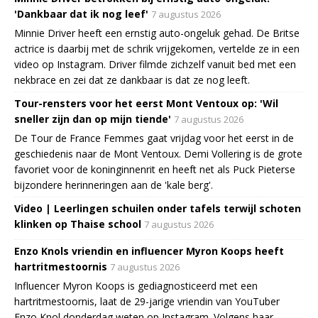
'Dankbaar dat ik nog leef'
7 augustus 2026
Minnie Driver heeft een ernstig auto-ongeluk gehad. De Britse
actrice is daarbij met de schrik vrijgekomen, vertelde ze in een
video op Instagram. Driver filmde zichzelf vanuit bed met een
nekbrace en zei dat ze dankbaar is dat ze nog leeft.
Tour-rensters voor het eerst Mont Ventoux op: 'Wil
sneller zijn dan op mijn tiende'
7 augustus 2026
De Tour de France Femmes gaat vrijdag voor het eerst in de
geschiedenis naar de Mont Ventoux. Demi Vollering is de grote
favoriet voor de koninginnenrit en heeft net als Puck Pieterse
bijzondere herinneringen aan de 'kale berg'.
Video | Leerlingen schuilen onder tafels terwijl schoten
klinken op Thaise school
7 augustus 2026
Enzo Knols vriendin en influencer Myron Koops heeft
hartritmestoornis
7 augustus 2026
Influencer Myron Koops is gediagnosticeerd met een
hartritmestoornis, laat de 29-jarige vriendin van YouTuber
Enzo Knol donderdag weten op Instagram. Volgens haar