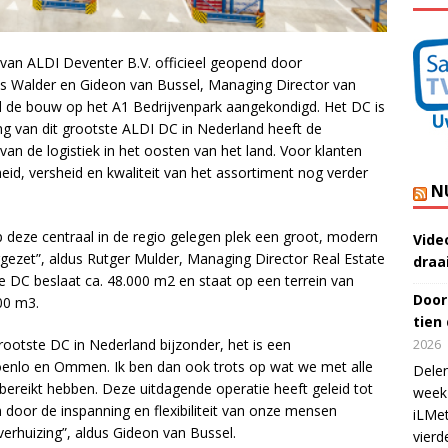
) van ALDI Deventer B.V. officieel geopend door
 Walder en Gideon van Bussel, Managing Director van
d de bouw op het A1 Bedrijvenpark aangekondigd. Het DC is
ng van dit grootste ALDI DC in Nederland heeft de
van de logistiek in het oosten van het land. Voor klanten
eid, versheid en kwaliteit van het assortiment nog verder
N
p deze centraal in de regio gelegen plek een groot, modern
Vide
ezet”, aldus Rutger Mulder, Managing Director Real Estate
draa
 DC beslaat ca. 48.000 m2 en staat op een terrein van
Door
00 m3.
tien
rootste DC in Nederland bijzonder, het is een
2026
roenlo en Ommen. Ik ben dan ook trots op wat we met alle
Delen
ereikt hebben. Deze uitdagende operatie heeft geleid tot
week 
door de inspanning en flexibiliteit van onze mensen
iLMet
erhuizing”, aldus Gideon van Bussel.
vierd