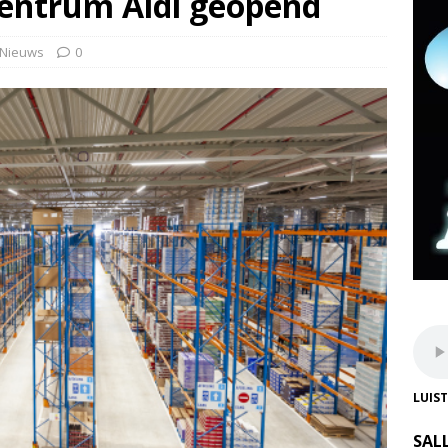
centrum Aldi geopend
Nieuws
0
LUIS
SAL