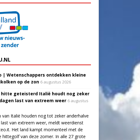
U.NL
o | Wetenschappers ontdekken kleine
ikolken op de zon
6 augustus 2026
 hitte geteisterd Italië houdt nog zeker
 dagen last van extreem weer
6 augustus
 van Italië houden nog tot zeker anderhalve
last van extreem weer, meldt weerdienst
eo.it. Het land kampt momenteel met de
e hittegolf van deze zomer. In alle 27 grote