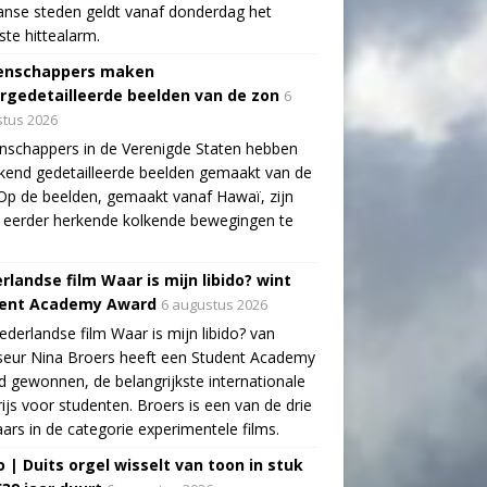
aanse steden geldt vanaf donderdag het
te hittealarm.
enschappers maken
rgedetailleerde beelden van de zon
6
tus 2026
schappers in de Verenigde Staten hebben
end gedetailleerde beelden gemaakt van de
Op de beelden, gemaakt vanaf Hawaï, zijn
 eerder herkende kolkende bewegingen te
rlandse film Waar is mijn libido? wint
ent Academy Award
6 augustus 2026
derlandse film Waar is mijn libido? van
seur Nina Broers heeft een Student Academy
 gewonnen, de belangrijkste internationale
rijs voor studenten. Broers is een van de drie
ars in de categorie experimentele films.
o | Duits orgel wisselt van toon in stuk