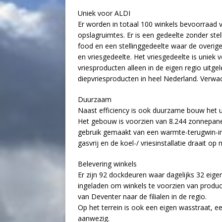
Uniek voor ALDI
Er worden in totaal 100 winkels bevoorraad 
opslagruimtes. Er is een gedeelte zonder ste
food en een stellinggedeelte waar de overige
en vriesgedeelte. Het vriesgedeelte is uniek
vriesproducten alleen in de eigen regio uitge
diepvriesproducten in heel Nederland. Verwacht
Duurzaam
Naast efficiency is ook duurzame bouw het u
Het gebouw is voorzien van 8.244 zonnepane
gebruik gemaakt van een warmte-terugwin-inst
gasvrij en de koel-/ vriesinstallatie draait op
Belevering winkels
Er zijn 92 dockdeuren waar dagelijks 32 eig
ingeladen om winkels te voorzien van produc
van Deventer naar de filialen in de regio.
Op het terrein is ook een eigen wasstraat, 
aanwezig.