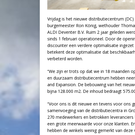
Vrijdag is het nieuwe distributiecentrum (DC
burgemeester Ron König, wethouder Thomas
ALDI Deventer B.V. Ruim 2 jaar geleden wer
sinds 1 februari operationeel. Door de openi
discounter een verdere optimalisatie ingezet 
betekent deze optimalisatie dat beschikbaarh
verbeterd worden.
“We zijn er trots op dat we in 18 maanden o
en duurzaam distributiecentrum hebben neerg
and Expansion. De bebouwing van het nieuwe
bijna 128.000 m2. De inhoud bedraagt 575.0
“Voor ons is dit nieuwe en tevens voor ons g
samenvoeging van de distributiecentra in G
270 medewerkers en betrokken leveranciers b
een grote meerwaarde voor onze klanten. En 
hebben de winkels weinig gemerkt van deze v