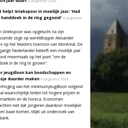
639 jaar duurt
6 augustus 2026
 helpt Griekspoor in moeilijk jaar: 'Had
a handdoek in de ring gegooid'
6 augustus
n Griekspoor was opgelucht na zijn
ssende zege op wereldtopper Alexander
v op het Masters-toernooi van Montreal. De
gjarige Nederlander beleeft een moeilijk jaar
tond meermaals op het punt "om de
oek in de ring te gooien".
r jeugdloon kan boodschappen en
asje duurder maken
6 augustus 2026
erhoging van het minimumjeugdloon volgend
zal waarschijnlijk leiden tot hogere prijzen in
rmarkten en de horeca. Economen
chten niet dat jongeren daardoor moeilijker
en baan komen, blijkt uit onderzoek van
bank.