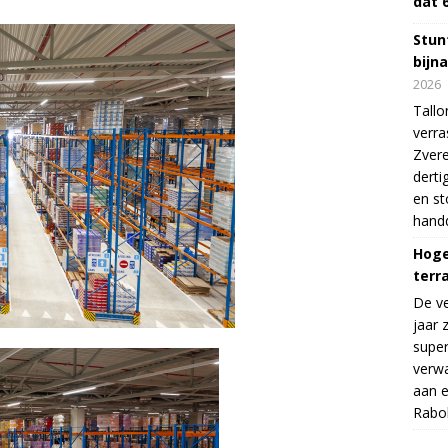
dat 
Stunt
bijn
2026
Tallo
verra
Zvere
derti
en s
handd
Hoge
terr
De v
jaar 
supe
verwa
aan e
Rabo