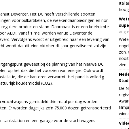
Itali
hoogs
vanuit Deventer. Het DC heeft verschillende soorten
Wet
llingen voor bulkartikelen, de weekendaanbiedingen en non-
supe
 reguliere producten staan. Daarnaast is er een koelruimte
augus
 voor ALDI. Vanaf 1 mei worden vanuit Deventer de
leverd. Vervolgens wordt er uitgebreid naar een levering van
Weten
 wordt dat dit eind oktober dit jaar gerealiseerd zal zijn.
ongek
zon. 
nooit
itgangspunt geweest bij de planning van het nieuwe DC.
zien.
len op het dak die het voorzien van energie. Ook wordt
Nede
allatie, die de kantoren verwarmt. Het pand is volledig
Stud
 natuurlijk koudemiddel (CO2).
De Ne
regis
Award
en vrachtwagens gemiddeld drie maal per dag worden
filmp
ten. Er worden dagelijks zo’n 75.000 dozen getransporteerd
winna
een tankstation en een garage voor de vrachtwagens
Vide