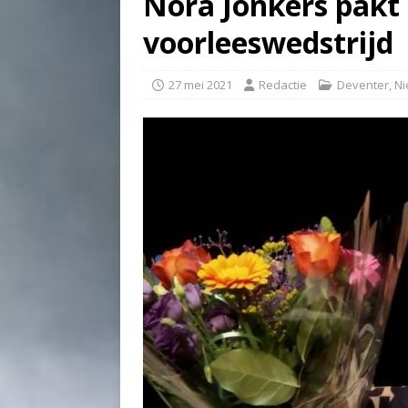
Nora Jonkers pakt
voorleeswedstrijd
27 mei 2021
Redactie
Deventer
,
Ni