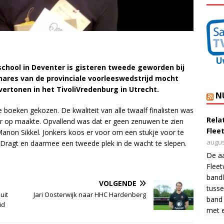
school in Deventer is gisteren tweede geworden bij
nares van de provinciale voorleeswedstrijd mocht
ertonen in het TivoliVredenburg in Utrecht.
N
 boeken gekozen. De kwaliteit van alle twaalf finalisten was
Rela
er op maakte. Opvallend was dat er geen zenuwen te zien
Flee
r Manon Sikkel. Jonkers koos er voor om een stukje voor te
augus
e Dragt en daarmee een tweede plek in de wacht te slepen.
De a
Flee
bandl
VOLGENDE
tusse
uit
Jari Oosterwijk naar HHC Hardenberg
band 
id
met e