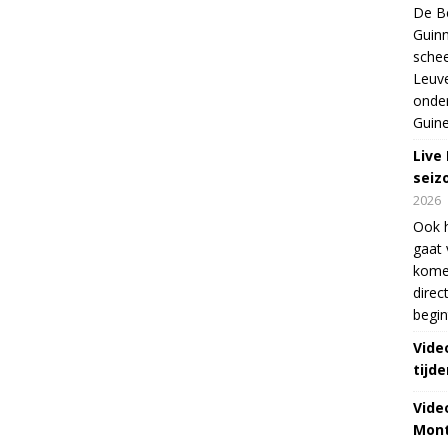
De Be
Guinn
schee
Leuve
onde
Guine
Live
seiz
2026
Ook 
gaat 
kome
direc
begin
Vide
tijde
Vide
Mont