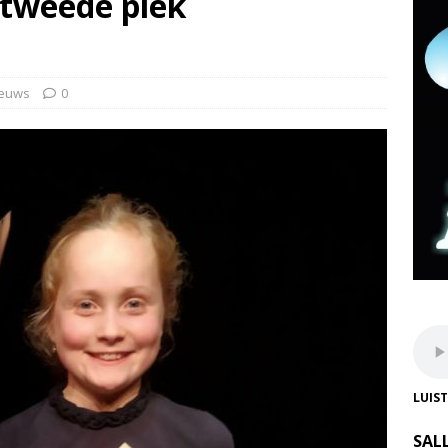
 tweede plek
euws
0
LUIS
SAL