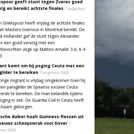
kspoor geeft stunt tegen Zverev goed
olg en bereikt achtste finales
7 augustus
n Griekspoor heeft vrijdag de achtste finales
et Masters-toernooi in Montreal bereikt. De
-Hollander gaf de stunt tegen Alexander
v een goed vervolg met een
bevochten zege op Matteo Arnaldi: 3-6, 6-4
3.
ant komt om bij poging Ceuta met een
glider te bereiken
7 augustus 2026
onge migrant is vrijdag omgekomen toen hij
en paraglider de Spaanse exclave Ceuta
erde te bereiken. De man belandde tijdens
poging in zee. De Guardia Civil in Ceuta heeft
lichaam geborgen.
ische duiker haalt Guinness-flessen uit
eeuws scheepswrak voor Dover
7
tus 2026