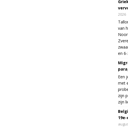
Grie
verv
2026
Tallo
van h
Noord
Zvere
zwaar
en 6-
Migr
para
Een j
met e
probe
zijn 
zijn 
Belg
19e-
augus