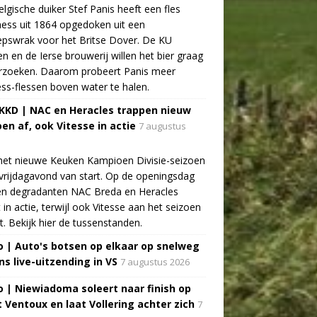
lgische duiker Stef Panis heeft een fles
ess uit 1864 opgedoken uit een
pswrak voor het Britse Dover. De KU
n en de Ierse brouwerij willen het bier graag
rzoeken. Daarom probeert Panis meer
ss-flessen boven water te halen.
 KKD | NAC en Heracles trappen nieuw
oen af, ook Vitesse in actie
7 augustus
het nieuwe Keuken Kampioen Divisie-seizoen
vrijdagavond van start. Op de openingsdag
n degradanten NAC Breda en Heracles
t in actie, terwijl ook Vitesse aan het seizoen
t. Bekijk hier de tussenstanden.
o | Auto's botsen op elkaar op snelweg
ns live-uitzending in VS
7 augustus 2026
o | Niewiadoma soleert naar finish op
 Ventoux en laat Vollering achter zich
7