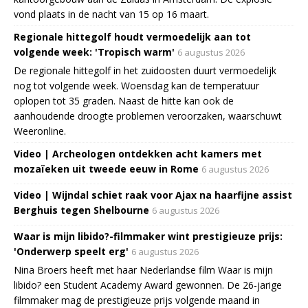
vond plaats in de nacht van 15 op 16 maart.
Regionale hittegolf houdt vermoedelijk aan tot
volgende week: 'Tropisch warm'
6 augustus 2026
De regionale hittegolf in het zuidoosten duurt vermoedelijk
nog tot volgende week. Woensdag kan de temperatuur
oplopen tot 35 graden. Naast de hitte kan ook de
aanhoudende droogte problemen veroorzaken, waarschuwt
Weeronline.
Video | Archeologen ontdekken acht kamers met
mozaïeken uit tweede eeuw in Rome
6 augustus 2026
Video | Wijndal schiet raak voor Ajax na haarfijne assist
Berghuis tegen Shelbourne
6 augustus 2026
Waar is mijn libido?-filmmaker wint prestigieuze prijs:
'Onderwerp speelt erg'
6 augustus 2026
Nina Broers heeft met haar Nederlandse film Waar is mijn
libido? een Student Academy Award gewonnen. De 26-jarige
filmmaker mag de prestigieuze prijs volgende maand in