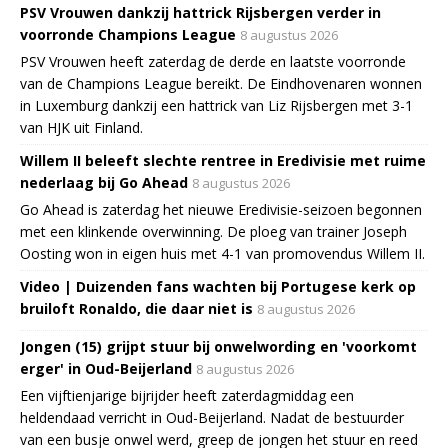
PSV Vrouwen dankzij hattrick Rijsbergen verder in
voorronde Champions League
8 augustus 2026
PSV Vrouwen heeft zaterdag de derde en laatste voorronde
van de Champions League bereikt. De Eindhovenaren wonnen
in Luxemburg dankzij een hattrick van Liz Rijsbergen met 3-1
van HJK uit Finland.
Willem II beleeft slechte rentree in Eredivisie met ruime
nederlaag bij Go Ahead
8 augustus 2026
Go Ahead is zaterdag het nieuwe Eredivisie-seizoen begonnen
met een klinkende overwinning. De ploeg van trainer Joseph
Oosting won in eigen huis met 4-1 van promovendus Willem II.
Video | Duizenden fans wachten bij Portugese kerk op
bruiloft Ronaldo, die daar niet is
8 augustus 2026
Jongen (15) grijpt stuur bij onwelwording en 'voorkomt
erger' in Oud-Beijerland
8 augustus 2026
Een vijftienjarige bijrijder heeft zaterdagmiddag een
heldendaad verricht in Oud-Beijerland. Nadat de bestuurder
van een busje onwel werd, greep de jongen het stuur en reed