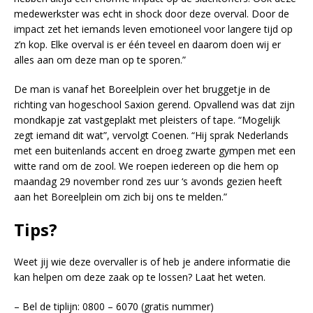
medewerkster was echt in shock door deze overval. Door de
impact zet het iemands leven emotioneel voor langere tijd op
z’n kop. Elke overval is er één teveel en daarom doen wij er
alles aan om deze man op te sporen.”
De man is vanaf het Boreelplein over het bruggetje in de
richting van hogeschool Saxion gerend. Opvallend was dat zijn
mondkapje zat vastgeplakt met pleisters of tape. “Mogelijk
zegt iemand dit wat”, vervolgt Coenen. “Hij sprak Nederlands
met een buitenlands accent en droeg zwarte gympen met een
witte rand om de zool. We roepen iedereen op die hem op
maandag 29 november rond zes uur ‘s avonds gezien heeft
aan het Boreelplein om zich bij ons te melden.”
Tips?
Weet jij wie deze overvaller is of heb je andere informatie die
kan helpen om deze zaak op te lossen? Laat het weten.
– Bel de tiplijn: 0800 – 6070 (gratis nummer)