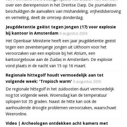
over een dierenpension in het Drentse Darp. De journalisten
beschuldigen de aanvallers van mishandeling, vrijheidsberoving
en vernieling, deelt de omroep donderdag.
Jeugddetentie geëist tegen jongen (17) voor explosie
bij kantoor in Amsterdam
6 augustus 2026
Het Openbaar Ministerie heeft een jaar jeugddetentie geëist
tegen een zeventienjarige jongen uit Uithoorn voor het
veroorzaken van een explosie bij het Atrium, een
kantoorgebouw aan de Zuidas in Amsterdam. De explosie
vond plaats in de nacht van 15 op 16 maart.
Regionale hittegolf houdt vermoedelijk aan tot
volgende week: 'Tropisch warm'
6 augustus 2026
De regionale hittegolf in het zuidoosten duurt vermoedelijk
nog tot volgende week. Woensdag kan de temperatuur
oplopen tot 35 graden. Naast de hitte kan ook de
aanhoudende droogte problemen veroorzaken, waarschuwt
Weeronline.
Video | Archeologen ontdekken acht kamers met