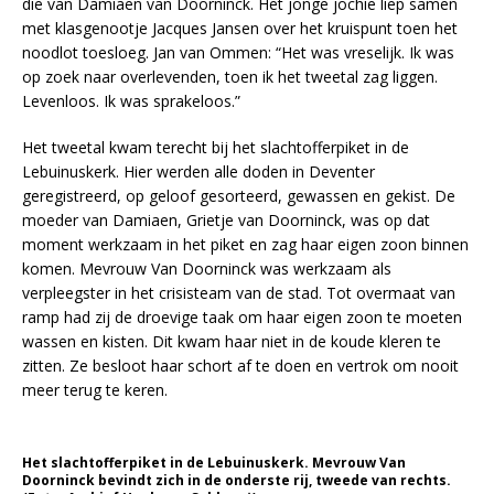
die van Damiaen van Doorninck. Het jonge jochie liep samen
met klasgenootje Jacques Jansen over het kruispunt toen het
noodlot toesloeg. Jan van Ommen: “Het was vreselijk. Ik was
op zoek naar overlevenden, toen ik het tweetal zag liggen.
Levenloos. Ik was sprakeloos.”
Het tweetal kwam terecht bij het slachtofferpiket in de
Lebuinuskerk. Hier werden alle doden in Deventer
geregistreerd, op geloof gesorteerd, gewassen en gekist. De
moeder van Damiaen, Grietje van Doorninck, was op dat
moment werkzaam in het piket en zag haar eigen zoon binnen
komen. Mevrouw Van Doorninck was werkzaam als
verpleegster in het crisisteam van de stad. Tot overmaat van
ramp had zij de droevige taak om haar eigen zoon te moeten
wassen en kisten. Dit kwam haar niet in de koude kleren te
zitten. Ze besloot haar schort af te doen en vertrok om nooit
meer terug te keren.
Het slachtofferpiket in de Lebuinuskerk. Mevrouw Van
Doorninck bevindt zich in de onderste rij, tweede van rechts.