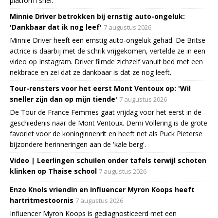
platform snel.
Minnie Driver betrokken bij ernstig auto-ongeluk:
'Dankbaar dat ik nog leef'
7 augustus 2026
Minnie Driver heeft een ernstig auto-ongeluk gehad. De Britse
actrice is daarbij met de schrik vrijgekomen, vertelde ze in een
video op Instagram. Driver filmde zichzelf vanuit bed met een
nekbrace en zei dat ze dankbaar is dat ze nog leeft.
Tour-rensters voor het eerst Mont Ventoux op: 'Wil
sneller zijn dan op mijn tiende'
7 augustus 2026
De Tour de France Femmes gaat vrijdag voor het eerst in de
geschiedenis naar de Mont Ventoux. Demi Vollering is de grote
favoriet voor de koninginnenrit en heeft net als Puck Pieterse
bijzondere herinneringen aan de 'kale berg'.
Video | Leerlingen schuilen onder tafels terwijl schoten
klinken op Thaise school
7 augustus 2026
Enzo Knols vriendin en influencer Myron Koops heeft
hartritmestoornis
7 augustus 2026
Influencer Myron Koops is gediagnosticeerd met een