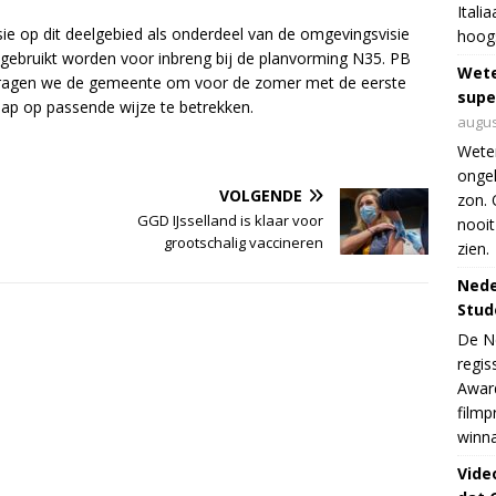
Itali
ie op dit deelgebied als onderdeel van de omgevingsvisie
hoogs
gebruikt worden voor inbreng bij de planvorming N35. PB
Wet
 vragen we de gemeente om voor de zomer met de eerste
supe
ap op passende wijze te betrekken.
augus
Weten
ongek
VOLGENDE
zon. 
GGD IJsselland is klaar voor
nooit
grootschalig vaccineren
zien.
Nede
Stud
De Ne
regis
Award
filmp
winna
Vide