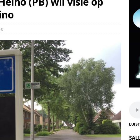
Heino (PB) wil visie op
ino
0
LUIS
SAL