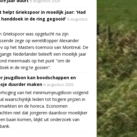
639 jaar duurt
6 augustus 2026
 helpt Griekspoor in moeilijk jaar: 'Had
a handdoek in de ring gegooid'
6 augustus
n Griekspoor was opgelucht na zijn
ssende zege op wereldtopper Alexander
v op het Masters-toernooi van Montreal. De
gjarige Nederlander beleeft een moeilijk jaar
tond meermaals op het punt "om de
oek in de ring te gooien".
r jeugdloon kan boodschappen en
asje duurder maken
6 augustus 2026
erhoging van het minimumjeugdloon volgend
zal waarschijnlijk leiden tot hogere prijzen in
rmarkten en de horeca. Economen
chten niet dat jongeren daardoor moeilijker
en baan komen, blijkt uit onderzoek van
bank.