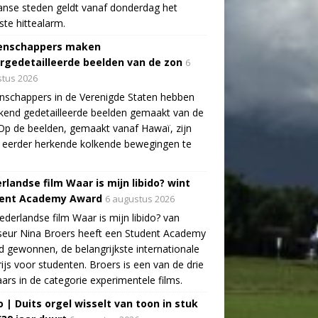
aanse steden geldt vanaf donderdag het
te hittealarm.
enschappers maken
rgedetailleerde beelden van de zon
6
tus 2026
schappers in de Verenigde Staten hebben
end gedetailleerde beelden gemaakt van de
Op de beelden, gemaakt vanaf Hawaï, zijn
 eerder herkende kolkende bewegingen te
rlandse film Waar is mijn libido? wint
ent Academy Award
6 augustus 2026
derlandse film Waar is mijn libido? van
seur Nina Broers heeft een Student Academy
 gewonnen, de belangrijkste internationale
rijs voor studenten. Broers is een van de drie
ars in de categorie experimentele films.
o | Duits orgel wisselt van toon in stuk