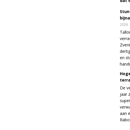
dat 
Stunt
bijn
2026
Tallo
verra
Zvere
derti
en s
handd
Hoge
terr
De v
jaar 
supe
verwa
aan e
Rabo