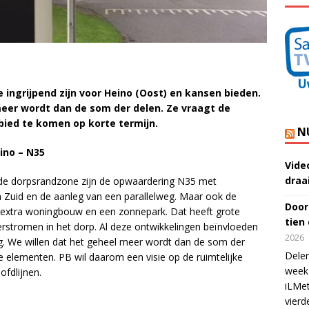
 ingrijpend zijn voor Heino (Oost) en kansen bieden.
meer wordt dan de som der delen. Ze vraagt de
ied te komen op korte termijn.
N
ino – N35
Vide
draa
n de dorpsrandzone zijn de opwaardering N35 met
n Zuid en de aanleg van een parallelweg. Maar ook de
Door
jk extra woningbouw en een zonnepark. Dat heeft grote
tien
eerstromen in het dorp. Al deze ontwikkelingen beïnvloeden
2026
g. We willen dat het geheel meer wordt dan de som der
Delen
 elementen. PB wil daarom een visie op de ruimtelijke
week 
ofdlijnen.
iLMet
vierd