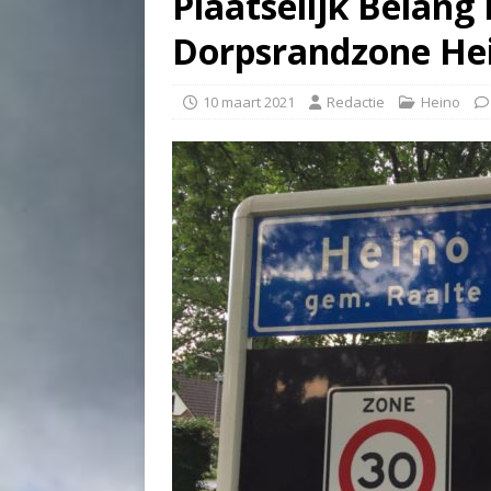
Plaatselijk Belang 
Dorpsrandzone He
10 maart 2021
Redactie
Heino