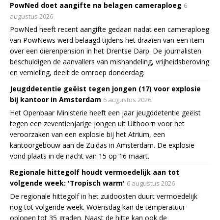
PowNed doet aangifte na belagen cameraploeg
6
augustus 2026
PowNed heeft recent aangifte gedaan nadat een cameraploeg
van PowNews werd belaagd tijdens het draaien van een item
over een dierenpension in het Drentse Darp. De journalisten
beschuldigen de aanvallers van mishandeling, vrijheidsberoving
en vernieling, deelt de omroep donderdag.
Jeugddetentie geëist tegen jongen (17) voor explosie
bij kantoor in Amsterdam
6 augustus 2026
Het Openbaar Ministerie heeft een jaar jeugddetentie geëist
tegen een zeventienjarige jongen uit Uithoorn voor het
veroorzaken van een explosie bij het Atrium, een
kantoorgebouw aan de Zuidas in Amsterdam. De explosie
vond plaats in de nacht van 15 op 16 maart.
Regionale hittegolf houdt vermoedelijk aan tot
volgende week: 'Tropisch warm'
6 augustus 2026
De regionale hittegolf in het zuidoosten duurt vermoedelijk
nog tot volgende week. Woensdag kan de temperatuur
oplopen tot 35 graden. Naast de hitte kan ook de