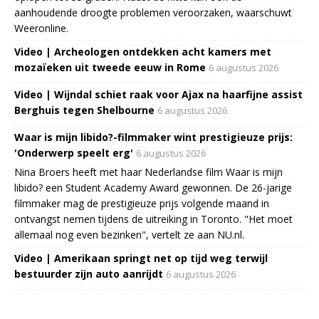
aanhoudende droogte problemen veroorzaken, waarschuwt
Weeronline.
Video | Archeologen ontdekken acht kamers met
mozaïeken uit tweede eeuw in Rome
6 augustus 2026
Video | Wijndal schiet raak voor Ajax na haarfijne assist
Berghuis tegen Shelbourne
6 augustus 2026
Waar is mijn libido?-filmmaker wint prestigieuze prijs:
'Onderwerp speelt erg'
6 augustus 2026
Nina Broers heeft met haar Nederlandse film Waar is mijn
libido? een Student Academy Award gewonnen. De 26-jarige
filmmaker mag de prestigieuze prijs volgende maand in
ontvangst nemen tijdens de uitreiking in Toronto. "Het moet
allemaal nog even bezinken", vertelt ze aan NU.nl.
Video | Amerikaan springt net op tijd weg terwijl
bestuurder zijn auto aanrijdt
6 augustus 2026