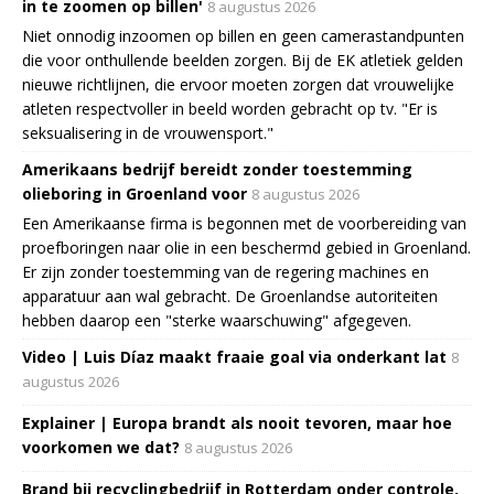
in te zoomen op billen'
8 augustus 2026
Niet onnodig inzoomen op billen en geen camerastandpunten
die voor onthullende beelden zorgen. Bij de EK atletiek gelden
nieuwe richtlijnen, die ervoor moeten zorgen dat vrouwelijke
atleten respectvoller in beeld worden gebracht op tv. "Er is
seksualisering in de vrouwensport."
Amerikaans bedrijf bereidt zonder toestemming
olieboring in Groenland voor
8 augustus 2026
Een Amerikaanse firma is begonnen met de voorbereiding van
proefboringen naar olie in een beschermd gebied in Groenland.
Er zijn zonder toestemming van de regering machines en
apparatuur aan wal gebracht. De Groenlandse autoriteiten
hebben daarop een "sterke waarschuwing" afgegeven.
Video | Luis Díaz maakt fraaie goal via onderkant lat
8
augustus 2026
Explainer | Europa brandt als nooit tevoren, maar hoe
voorkomen we dat?
8 augustus 2026
Brand bij recyclingbedrijf in Rotterdam onder controle,