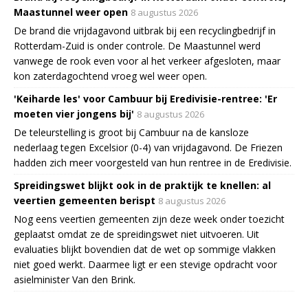
Maastunnel weer open
8 augustus 2026
De brand die vrijdagavond uitbrak bij een recyclingbedrijf in
Rotterdam-Zuid is onder controle. De Maastunnel werd
vanwege de rook even voor al het verkeer afgesloten, maar
kon zaterdagochtend vroeg wel weer open.
'Keiharde les' voor Cambuur bij Eredivisie-rentree: 'Er
moeten vier jongens bij'
8 augustus 2026
De teleurstelling is groot bij Cambuur na de kansloze
nederlaag tegen Excelsior (0-4) van vrijdagavond. De Friezen
hadden zich meer voorgesteld van hun rentree in de Eredivisie.
Spreidingswet blijkt ook in de praktijk te knellen: al
veertien gemeenten berispt
8 augustus 2026
Nog eens veertien gemeenten zijn deze week onder toezicht
geplaatst omdat ze de spreidingswet niet uitvoeren. Uit
evaluaties blijkt bovendien dat de wet op sommige vlakken
niet goed werkt. Daarmee ligt er een stevige opdracht voor
asielminister Van den Brink.