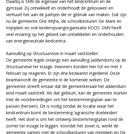
Daarbij is SMV de eigenaar van het kindcentrum en de
gymzaal. Zij ontwikkelt en onderhoudt de gebouwen en
verhuurt het aan de partijen die er gebruik van maken. Dat zijn
nu de gemeente Olst-Wijhe, de schoolbesturen De Mare en
mijnplein en ook kinderopvangorganisatie KOOS. SMV heeft
veel ervaring op het gebied van ontwikkelen en onderhouden
van energieneutrale kindcentra.
Aanvulling op Structuurvisie in maart vaststellen
De gemeente legde onlangs een aanvulling (addendum) op de
Structuurvisie ter inzage. Inwoners konden hier tot en met 3
februari op reageren. Er zijn drie bezwaren ingediend. Deze
beantwoordt de gemeente in de komende weken. De
gemeente streeft ernaar dat de gemeenteraad het addendum
eind maart vaststelt. Als dat gebeurt, kan de gemeente starten
met de voorbereidingen om het bestemmingsplan aan te
passen (herzien). Dit is nodig omdat de locatie waar het
kindcentrum komt de bestemming ‘agrarische doeleinden’
heeft. Het doel is om het ontwerp bestemmingsplan rond de
zomer ter inzage te leggen. Voordat het zover is, werkt de
gemeente samen met de schoolbesturen van mijnplein en De