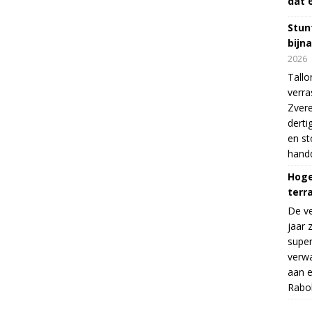
dat 
Stunt
bijn
2026
Tallo
verra
Zvere
derti
en s
handd
Hoge
terr
De v
jaar 
supe
verwa
aan e
Rabo