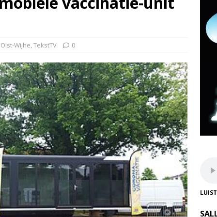
 mobiele vaccinatie-unit
,
Olst-Wijhe
,
TekstTV
0
LUIS
SAL