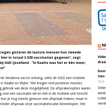
N
e kregen gisteren de laatste mensen hun tweede
Vide
ier in totaal 3.028 vaccinaties gegeven”, zegt
draa
j GGD IJsselland . “In Raalte was het er één meer;
s!”
Door
tien
n het Moderna-vaccin ontving, zette de GGD een mobiele
2026
in Raalte en Wijhe. “We kregen veel positieve reacties.
Delen
 gebruik van deze mogelijkheid. De afsprakenopties waren
week 
 snel een vaccinatie wil en niet in de mobiele unit terecht
iLMet
rd kun je nog steeds gewoon een afspraak maken, maar in
vierd
ónder afspraak onze vaccinatielocatie binnenlopen. Het