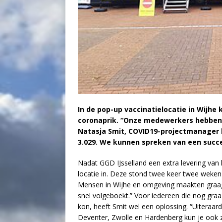
In de pop-up vaccinatielocatie in Wijh
coronaprik. “Onze medewerkers hebben h
Natasja Smit, COVID19-projectmanager bi
3.029. We kunnen spreken van een succe
Nadat GGD IJsselland een extra levering va
locatie in. Deze stond twee keer twee weken 
Mensen in Wijhe en omgeving maakten graag
snel volgeboekt.” Voor iedereen die nog graag
kon, heeft Smit wel een oplossing. “Uiteraa
Deventer, Zwolle en Hardenberg kun je ook z