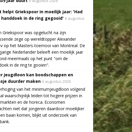
639 jaar duurt
6 augustus 2026
 helpt Griekspoor in moeilijk jaar: 'Had
a handdoek in de ring gegooid'
6 augustus
n Griekspoor was opgelucht na zijn
ssende zege op wereldtopper Alexander
v op het Masters-toernooi van Montreal. De
gjarige Nederlander beleeft een moeilijk jaar
tond meermaals op het punt "om de
oek in de ring te gooien".
r jeugdloon kan boodschappen en
asje duurder maken
6 augustus 2026
erhoging van het minimumjeugdloon volgend
zal waarschijnlijk leiden tot hogere prijzen in
rmarkten en de horeca. Economen
chten niet dat jongeren daardoor moeilijker
en baan komen, blijkt uit onderzoek van
bank.