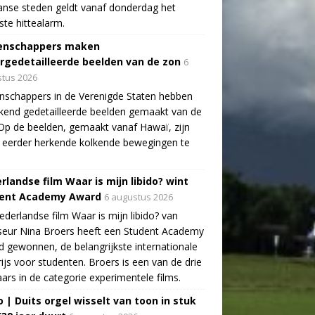
aanse steden geldt vanaf donderdag het
te hittealarm.
enschappers maken
rgedetailleerde beelden van de zon
6
tus 2026
schappers in de Verenigde Staten hebben
end gedetailleerde beelden gemaakt van de
Op de beelden, gemaakt vanaf Hawaï, zijn
 eerder herkende kolkende bewegingen te
rlandse film Waar is mijn libido? wint
ent Academy Award
6 augustus 2026
derlandse film Waar is mijn libido? van
seur Nina Broers heeft een Student Academy
 gewonnen, de belangrijkste internationale
rijs voor studenten. Broers is een van de drie
ars in de categorie experimentele films.
o | Duits orgel wisselt van toon in stuk