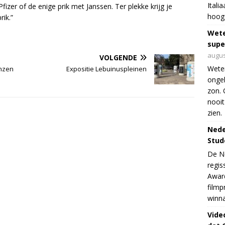
Itali
izer of de enige prik met Janssen. Ter plekke krijg je
hoogs
ik.”
Wet
supe
augus
VOLGENDE
Weten
onzen
Expositie Lebuinuspleinen
ongek
zon. 
nooit
zien.
Nede
Stud
De Ne
regis
Award
filmp
winna
Vide