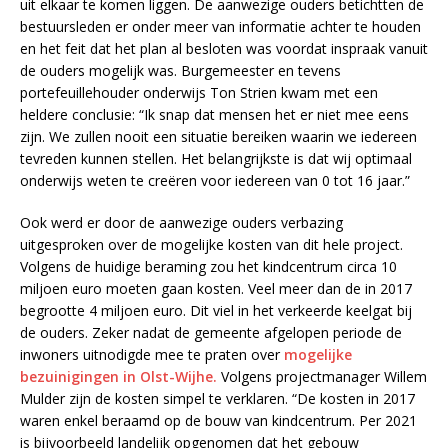
uit elkaar te komen liggen. De aanwezige ouders betichtten de
bestuursleden er onder meer van informatie achter te houden
en het feit dat het plan al besloten was voordat inspraak vanuit
de ouders mogelijk was. Burgemeester en tevens
portefeuillehouder onderwijs Ton Strien kwam met een
heldere conclusie: “Ik snap dat mensen het er niet mee eens
zijn. We zullen nooit een situatie bereiken waarin we iedereen
tevreden kunnen stellen. Het belangrijkste is dat wij optimaal
onderwijs weten te creëren voor iedereen van 0 tot 16 jaar.”
Ook werd er door de aanwezige ouders verbazing
uitgesproken over de mogelijke kosten van dit hele project.
Volgens de huidige beraming zou het kindcentrum circa 10
miljoen euro moeten gaan kosten. Veel meer dan de in 2017
begrootte 4 miljoen euro. Dit viel in het verkeerde keelgat bij
de ouders. Zeker nadat de gemeente afgelopen periode de
inwoners uitnodigde mee te praten over
mogelijke
bezuinigingen in Olst-Wijhe.
Volgens projectmanager Willem
Mulder zijn de kosten simpel te verklaren. “De kosten in 2017
waren enkel beraamd op de bouw van kindcentrum. Per 2021
is bijvoorbeeld landelijk opgenomen dat het gebouw