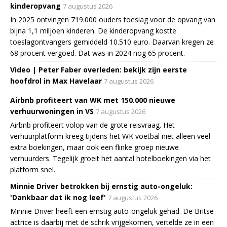
kinderopvang
7 augustus 2026
In 2025 ontvingen 719.000 ouders toeslag voor de opvang van
bijna 1,1 miljoen kinderen. De kinderopvang kostte
toeslagontvangers gemiddeld 10.510 euro. Daarvan kregen ze
68 procent vergoed. Dat was in 2024 nog 65 procent.
Video | Peter Faber overleden: bekijk zijn eerste
hoofdrol in Max Havelaar
7 augustus 2026
Airbnb profiteert van WK met 150.000 nieuwe
verhuurwoningen in VS
7 augustus 2026
Airbnb profiteert volop van de grote reisvraag. Het
verhuurplatform kreeg tijdens het WK voetbal niet alleen veel
extra boekingen, maar ook een flinke groep nieuwe
verhuurders. Tegelijk groeit het aantal hotelboekingen via het
platform snel.
Minnie Driver betrokken bij ernstig auto-ongeluk:
'Dankbaar dat ik nog leef'
7 augustus 2026
Minnie Driver heeft een ernstig auto-ongeluk gehad. De Britse
actrice is daarbij met de schrik vrijgekomen, vertelde ze in een