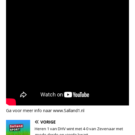
Ga voor meer info naar www.Salland1.nl
VORIGE
Heren 1 van DHV wint met 4-0 van Zevenaar met
goede derde en vierde kwart