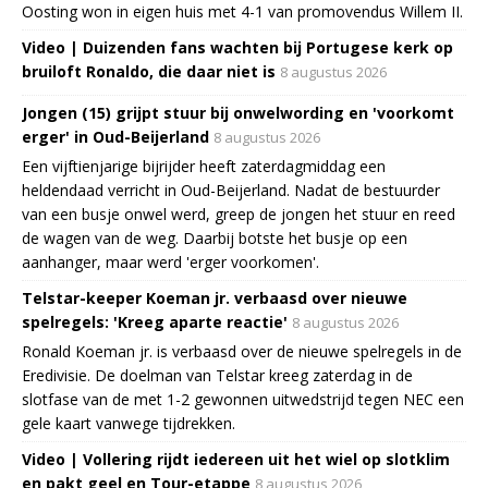
Oosting won in eigen huis met 4-1 van promovendus Willem II.
Video | Duizenden fans wachten bij Portugese kerk op
bruiloft Ronaldo, die daar niet is
8 augustus 2026
Jongen (15) grijpt stuur bij onwelwording en 'voorkomt
erger' in Oud-Beijerland
8 augustus 2026
Een vijftienjarige bijrijder heeft zaterdagmiddag een
heldendaad verricht in Oud-Beijerland. Nadat de bestuurder
van een busje onwel werd, greep de jongen het stuur en reed
de wagen van de weg. Daarbij botste het busje op een
aanhanger, maar werd 'erger voorkomen'.
Telstar-keeper Koeman jr. verbaasd over nieuwe
spelregels: 'Kreeg aparte reactie'
8 augustus 2026
Ronald Koeman jr. is verbaasd over de nieuwe spelregels in de
Eredivisie. De doelman van Telstar kreeg zaterdag in de
slotfase van de met 1-2 gewonnen uitwedstrijd tegen NEC een
gele kaart vanwege tijdrekken.
Video | Vollering rijdt iedereen uit het wiel op slotklim
en pakt geel en Tour-etappe
8 augustus 2026