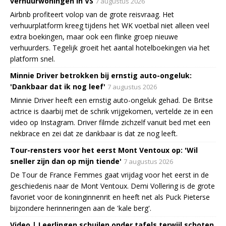
verhuurwoningen in VS
7 augustus 2026
Airbnb profiteert volop van de grote reisvraag. Het
verhuurplatform kreeg tijdens het WK voetbal niet alleen veel
extra boekingen, maar ook een flinke groep nieuwe
verhuurders. Tegelijk groeit het aantal hotelboekingen via het
platform snel.
Minnie Driver betrokken bij ernstig auto-ongeluk:
'Dankbaar dat ik nog leef'
7 augustus 2026
Minnie Driver heeft een ernstig auto-ongeluk gehad. De Britse
actrice is daarbij met de schrik vrijgekomen, vertelde ze in een
video op Instagram. Driver filmde zichzelf vanuit bed met een
nekbrace en zei dat ze dankbaar is dat ze nog leeft.
Tour-rensters voor het eerst Mont Ventoux op: 'Wil
sneller zijn dan op mijn tiende'
7 augustus 2026
De Tour de France Femmes gaat vrijdag voor het eerst in de
geschiedenis naar de Mont Ventoux. Demi Vollering is de grote
favoriet voor de koninginnenrit en heeft net als Puck Pieterse
bijzondere herinneringen aan de 'kale berg'.
Video | Leerlingen schuilen onder tafels terwijl schoten