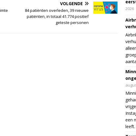
eers
VOLGENDE
2026
uimte
84 patiënten overleden, 39 nieuwe
patiënten, in totaal 41.774 positief
Airb
geteste personen
verh
Airbn
verhu
allee
groep
aanta
Minn
onge
augus
Minni
gehad
vrijg
Insta
een n
leeft.