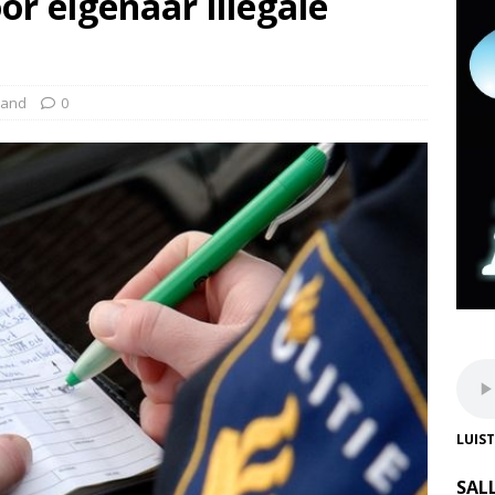
or eigenaar illegale
land
0
LUIS
SAL