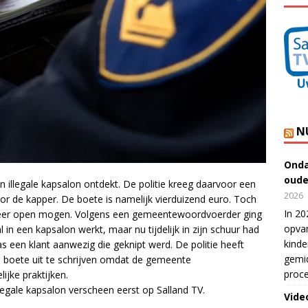
N
Onda
oude
 illegale kapsalon ontdekt. De politie kreeg daarvoor een
2026
oor de kapper. De boete is namelijk vierduizend euro. Toch
In 20
eer open mogen. Volgens een gemeentewoordvoerder ging
opvan
in een kapsalon werkt, maar nu tijdelijk in zijn schuur had
kinde
 een klant aanwezig die geknipt werd. De politie heeft
gemid
 boete uit te schrijven omdat de gemeente
proce
ijke praktijken.
legale kapsalon verscheen eerst op Salland TV.
Vide