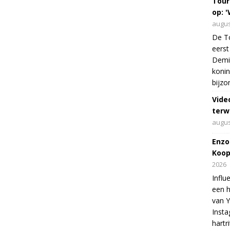
Tour
op: '
augus
De To
eerst
Demi 
konin
bijzo
Vide
terw
augus
Enzo
Koop
2026
Influ
een h
van 
Insta
hartr