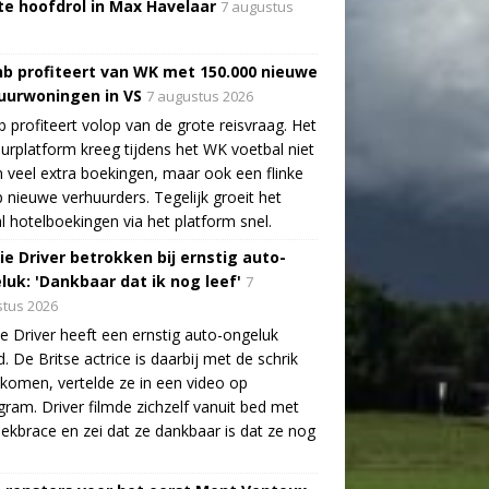
te hoofdrol in Max Havelaar
7 augustus
nb profiteert van WK met 150.000 nieuwe
uurwoningen in VS
7 augustus 2026
b profiteert volop van de grote reisvraag. Het
urplatform kreeg tijdens het WK voetbal niet
n veel extra boekingen, maar ook een flinke
 nieuwe verhuurders. Tegelijk groeit het
l hotelboekingen via het platform snel.
ie Driver betrokken bij ernstig auto-
luk: 'Dankbaar dat ik nog leef'
7
tus 2026
e Driver heeft een ernstig auto-ongeluk
. De Britse actrice is daarbij met de schrik
ekomen, vertelde ze in een video op
gram. Driver filmde zichzelf vanuit bed met
ekbrace en zei dat ze dankbaar is dat ze nog