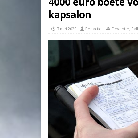
4000 euro boete vo
kapsalon
7 mei 2020
Redactie
Deventer
,
Sal