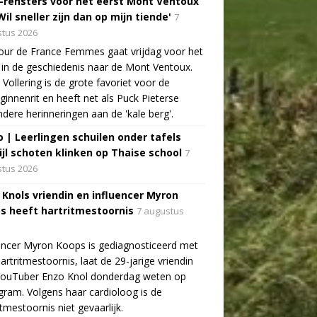
-rensters voor het eerst Mont Ventoux
Wil sneller zijn dan op mijn tiende'
7
tus 2026
ur de France Femmes gaat vrijdag voor het
 in de geschiedenis naar de Mont Ventoux.
Vollering is de grote favoriet voor de
ginnenrit en heeft net als Puck Pieterse
ndere herinneringen aan de 'kale berg'.
o | Leerlingen schuilen onder tafels
ijl schoten klinken op Thaise school
7
tus 2026
 Knols vriendin en influencer Myron
s heeft hartritmestoornis
7 augustus
encer Myron Koops is gediagnosticeerd met
artritmestoornis, laat de 29-jarige vriendin
YouTuber Enzo Knol donderdag weten op
gram. Volgens haar cardioloog is de
itmestoornis niet gevaarlijk.