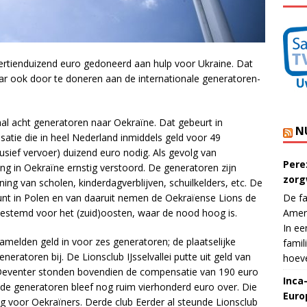
ertienduizend euro gedoneerd aan hulp voor Ukraine. Dat
ar ook door te doneren aan de internationale generatoren-
aal acht generatoren naar Oekraïne. Dat gebeurt in
N
atie die in heel Nederland inmiddels geld voor 49
usief vervoer) duizend euro nodig. Als gevolg van
Pere
ng in Oekraïne ernstig verstoord. De generatoren zijn
zorg
ing van scholen, kinderdagverblijven, schuilkelders, etc. De
unt in Polen en van daaruit nemen de Oekraïense Lions de
De fa
s bestemd voor het (zuid)oosten, waar de nood hoog is.
Ameri
In ee
zamelden geld in voor zes generatoren; de plaatselijke
famil
eratoren bij. De Lionsclub IJsselvallei putte uit geld van
hoeve
b Deventer stonden bovendien de compensatie van 190 euro
Inca
 de generatoren bleef nog ruim vierhonderd euro over. Die
Euro
 voor Oekraïners. Derde club Eerder al steunde Lionsclub