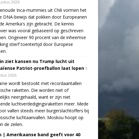
ustus 2026
enoude Inca-mummies uit Chili vormen het
te DNA-bewijs dat pokken door Europeanen
de Amerika's zijn gebracht. De kennis
over was vooral gebaseerd op geschreven
nen. Ongeveer 90 procent van de inheemse
king stierf toentertijd door Europese
sen.
in ziet kansen nu Trump lucht uit
aïense Patriot-proefballon laat lopen
5
tus 2026
ïne wordt bestookt met recordaantallen
stische raketten. Die worden niet of
lijks neergehaald, want er zijn niet
ende luchtverdedigingsraketten meer. Mede
oor vallen steeds meer burgerslachtoffers bij
ssische luchtaanvallen. Moskou hoopt op
in de zeilen.
o | Amerikaanse band geeft voor 40