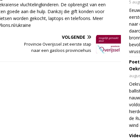
5 aug
Oekraïense vluchtelingkinderen. De opbrengst van een
Eeuw
ten goede aan die hulp. Dankzij die gift konden voor
eers
ietsen worden gekocht, laptops en telefoons. Meer
naar 
lions.nl/ukraine
daar
VOLGENDE
bron
Provincie Overijssel zet eerste stap
bevol
naar een gasloos provinciehuis
virus
Poet
Oekr
augus
Oekra
balli
nauwe
voldo
hierd
de Ru
wind 
Vide