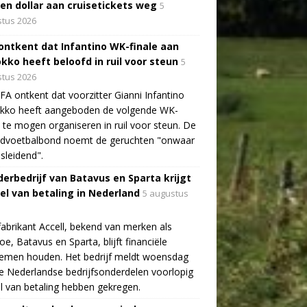
oen dollar aan cruisetickets weg
5
tus 2026
 ontkent dat Infantino WK-finale aan
kko heeft beloofd in ruil voor steun
5
tus 2026
FA ontkent dat voorzitter Gianni Infantino
kko heeft aangeboden de volgende WK-
e te mogen organiseren in ruil voor steun. De
ldvoetbalbond noemt de geruchten "onwaar
sleidend".
erbedrijf van Batavus en Sparta krijgt
tel van betaling in Nederland
5 augustus
fabrikant Accell, bekend van merken als
e, Batavus en Sparta, blijft financiële
lemen houden. Het bedrijf meldt woensdag
e Nederlandse bedrijfsonderdelen voorlopig
el van betaling hebben gekregen.