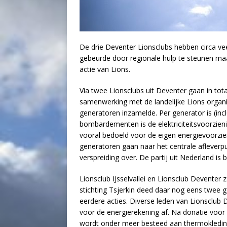
De drie Deventer Lionsclubs hebben circa ve
gebeurde door regionale hulp te steunen ma
actie van Lions.
Via twee Lionsclubs uit Deventer gaan in tot
samenwerking met de landelijke Lions organis
generatoren inzamelde. Per generator is (incl
bombardementen is de elektriciteitsvoorzieni
vooral bedoeld voor de eigen energievoorzien
generatoren gaan naar het centrale afleverp
verspreiding over. De partij uit Nederland i
Lionsclub IJsselvallei en Lionsclub Deventer 
stichting Tsjerkin deed daar nog eens twee gen
eerdere acties. Diverse leden van Lionsclu
voor de energierekening af. Na donatie voor
wordt onder meer besteed aan thermokleding