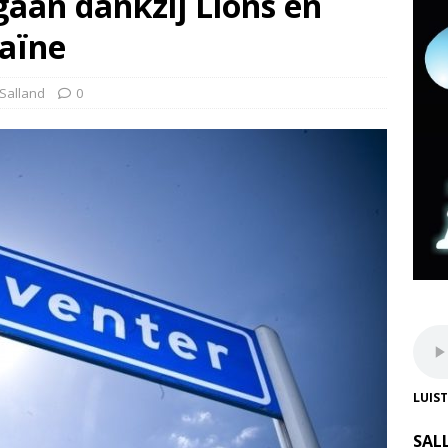
aan dankzij Lions en
raïne
Salland
0
LUIS
SAL