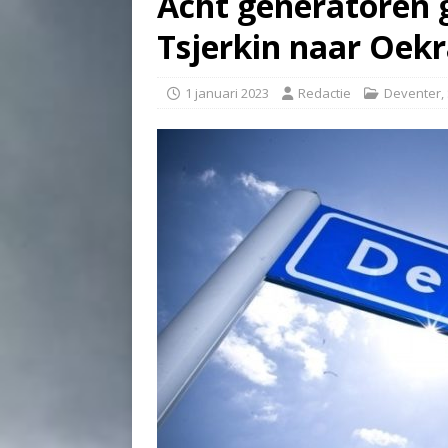
Acht generatoren g
Tsjerkin naar Oek
1 januari 2023
Redactie
Deventer
,