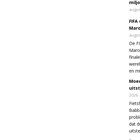
milj
augus
FIFA
Maro
augus
De FI
Maro
final
were
en mi
Moed
uits
2026
Fiets
Babbo
prob
dat d
uitst