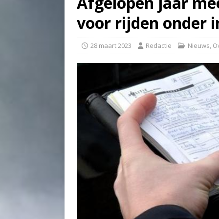
Afgelopen jaar mee
voor rijden onder 
28 maart 2023
Redactie
Nieuws
,
Ov