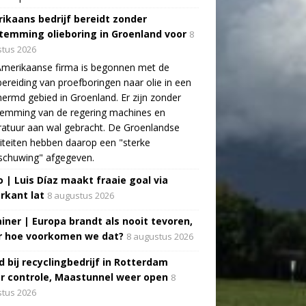
ikaans bedrijf bereidt zonder
temming olieboring in Groenland voor
8
tus 2026
Amerikaanse firma is begonnen met de
ereiding van proefboringen naar olie in een
ermd gebied in Groenland. Er zijn zonder
temming van de regering machines en
atuur aan wal gebracht. De Groenlandse
iteiten hebben daarop een "sterke
schuwing" afgegeven.
o | Luis Díaz maakt fraaie goal via
rkant lat
8 augustus 2026
ainer | Europa brandt als nooit tevoren,
 hoe voorkomen we dat?
8 augustus 2026
d bij recyclingbedrijf in Rotterdam
r controle, Maastunnel weer open
8
tus 2026