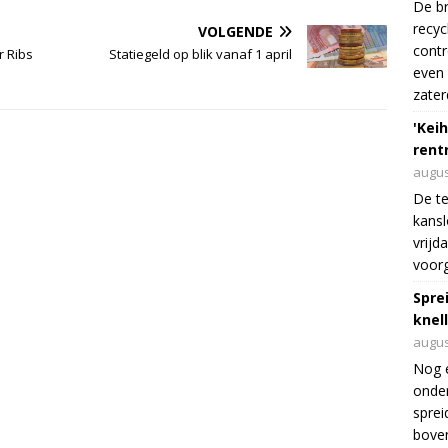
De br
recyc
VOLGENDE
cont
r Ribs
Statiegeld op blik vanaf 1 april
even 
zater
'Keih
rentr
augus
De te
kansl
vrijd
voorg
Spre
knel
augus
Nog 
onder
sprei
boven