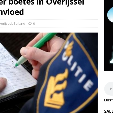
r boetes in Overijssel
invloed
erijssel
,
Salland
0
LUIS
SAL