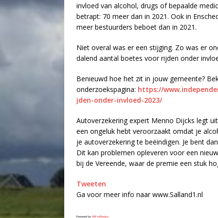
invloed van alcohol, drugs of bepaalde medi
betrapt: 70 meer dan in 2021. Ook in Ensche
meer bestuurders beboet dan in 2021.
Niet overal was er een stijging. Zo was er on
dalend aantal boetes voor rijden onder invloe
Benieuwd hoe het zit in jouw gemeente? Bek
onderzoekspagina:
https://www.independer
jden-onder-invloed-2023/
Autoverzekering expert Menno Dijcks legt uit
een ongeluk hebt veroorzaakt omdat je alcoh
je autoverzekering te beëindigen. Je bent da
Dit kan problemen opleveren voor een nieuwe
bij de Vereende, waar de premie een stuk hog
Tweeten
Ga voor meer info naar www.Salland1.nl
Powered by
WPeMatico