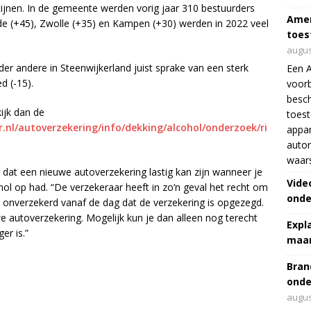
cijnen. In de gemeente werden vorig jaar 310 bestuurders
Amer
de (+45), Zwolle (+35) en Kampen (+30) werden in 2022 veel
toes
augus
der andere in Steenwijkerland juist sprake van een sterk
Een 
d (-15).
voorb
besch
ijk dan de
toes
.nl/autoverzekering/info/dekking/alcohol/onderzoek/ri
appar
autor
waar
 dat een nieuwe autoverzekering lastig kan zijn wanneer je
Vide
ol op had. “De verzekeraar heeft in zo’n geval het recht om
onde
n onverzekerd vanaf de dag dat de verzekering is opgezegd.
 autoverzekering. Mogelijk kun je dan alleen nog terecht
Expl
er is.”
maar
Bran
onde
augus