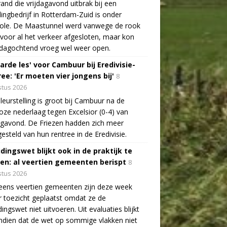
and die vrijdagavond uitbrak bij een
lingbedrijf in Rotterdam-Zuid is onder
role. De Maastunnel werd vanwege de rook
voor al het verkeer afgesloten, maar kon
dagochtend vroeg wel weer open.
arde les' voor Cambuur bij Eredivisie-
ee: 'Er moeten vier jongens bij'
8
tus 2026
leurstelling is groot bij Cambuur na de
oze nederlaag tegen Excelsior (0-4) van
agavond. De Friezen hadden zich meer
esteld van hun rentree in de Eredivisie.
idingswet blijkt ook in de praktijk te
len: al veertien gemeenten berispt
8
tus 2026
eens veertien gemeenten zijn deze week
 toezicht geplaatst omdat ze de
dingswet niet uitvoeren. Uit evaluaties blijkt
dien dat de wet op sommige vlakken niet