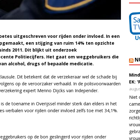
oetes uitgeschreven voor rijden onder invloed. In een
 opgemaakt, een stijging van ruim 14% ten opzichte
nds 2011. Dit blijkt uit onderzoek
cente Politiecijfers. Het gaat om weggebruikers die
N
van alcohol, drugs of bepaalde medicatie.
Mind
lausule. Dit betekent dat de verzekeraar wel de schade bij
EK: 
volgens op de veroorzaker verhaald. In de polisvoorwaarden
augus
toverzekering expert Menno Dijcks van Independer.
Niet 
, is de toename in Overijssel minder sterk dan elders in het
camer
ces-verbalen voor rijden onder invloed zelfs toe met 34,1%.
zorge
richt
vrouw
gebra
weggebruikers op de bon geslingerd voor rijden onder
vrou