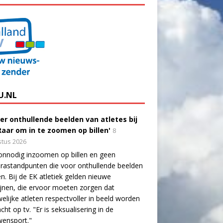
U.NL
er onthullende beelden van atletes bij
'Raar om in te zoomen op billen'
8
tus 2026
onnodig inzoomen op billen en geen
astandpunten die voor onthullende beelden
n. Bij de EK atletiek gelden nieuwe
lijnen, die ervoor moeten zorgen dat
elijke atleten respectvoller in beeld worden
cht op tv. "Er is seksualisering in de
wensport."