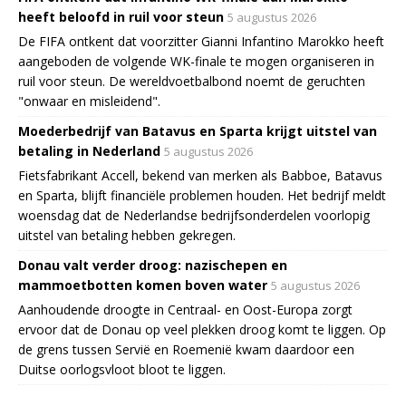
heeft beloofd in ruil voor steun
5 augustus 2026
De FIFA ontkent dat voorzitter Gianni Infantino Marokko heeft
aangeboden de volgende WK-finale te mogen organiseren in
ruil voor steun. De wereldvoetbalbond noemt de geruchten
"onwaar en misleidend".
Moederbedrijf van Batavus en Sparta krijgt uitstel van
betaling in Nederland
5 augustus 2026
Fietsfabrikant Accell, bekend van merken als Babboe, Batavus
en Sparta, blijft financiële problemen houden. Het bedrijf meldt
woensdag dat de Nederlandse bedrijfsonderdelen voorlopig
uitstel van betaling hebben gekregen.
Donau valt verder droog: nazischepen en
mammoetbotten komen boven water
5 augustus 2026
Aanhoudende droogte in Centraal- en Oost-Europa zorgt
ervoor dat de Donau op veel plekken droog komt te liggen. Op
de grens tussen Servië en Roemenië kwam daardoor een
Duitse oorlogsvloot bloot te liggen.