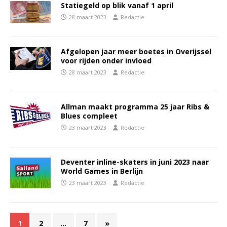
Statiegeld op blik vanaf 1 april
28 maart 2023
Redactie
Afgelopen jaar meer boetes in Overijssel
voor rijden onder invloed
28 maart 2023
Redactie
Allman maakt programma 25 jaar Ribs &
Blues compleet
23 maart 2023
Redactie
Deventer inline-skaters in juni 2023 naar
World Games in Berlijn
23 maart 2023
Redactie
1
2
…
7
»