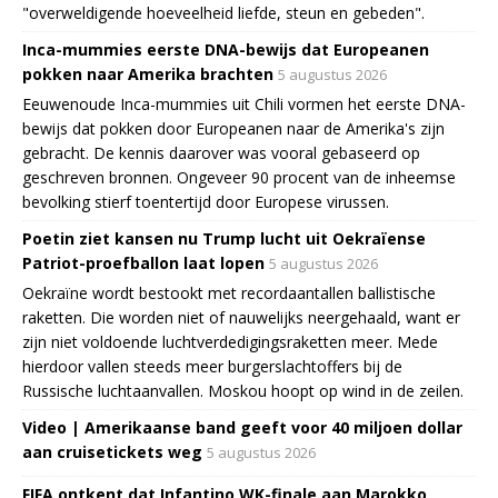
"overweldigende hoeveelheid liefde, steun en gebeden".
Inca-mummies eerste DNA-bewijs dat Europeanen
pokken naar Amerika brachten
5 augustus 2026
Eeuwenoude Inca-mummies uit Chili vormen het eerste DNA-
bewijs dat pokken door Europeanen naar de Amerika's zijn
gebracht. De kennis daarover was vooral gebaseerd op
geschreven bronnen. Ongeveer 90 procent van de inheemse
bevolking stierf toentertijd door Europese virussen.
Poetin ziet kansen nu Trump lucht uit Oekraïense
Patriot-proefballon laat lopen
5 augustus 2026
Oekraïne wordt bestookt met recordaantallen ballistische
raketten. Die worden niet of nauwelijks neergehaald, want er
zijn niet voldoende luchtverdedigingsraketten meer. Mede
hierdoor vallen steeds meer burgerslachtoffers bij de
Russische luchtaanvallen. Moskou hoopt op wind in de zeilen.
Video | Amerikaanse band geeft voor 40 miljoen dollar
aan cruisetickets weg
5 augustus 2026
FIFA ontkent dat Infantino WK-finale aan Marokko