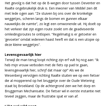
Het gevolg is dat het op de B-wegen door tussen Deventer en
Raalte ongebruikelijk druk is. Een inwoner van Middel zien dit
met lede ogen aan: “Ze stuiven bij ons over de kronkelige
weggetjes, scheren langs de bomen en gunnen elkaar
nauwelijks de ruimte”, zo legt een omwonende uit. Hij doelt op
het verkeer dat zijn eigen route zoekt om de geadviseerde
omleidingsroutes te ontlopen. “Regelmatig is er getoeter en
‘gevoeter’ omdat iedereen haast heeft en dat is een utopie op
deze kleine weggetjes”.
Levensgevaarlijk hier
Terwijl de man terug loopt richting zijn erf vult hij nog aan: “Ik
heb mijn vrouw verboden met de fiets op pad te gaan,
levensgevaarlijk hier, schrijf dat maar op!” Als we de
Wesenberg vervolgen richting Raalte stuiten we op een fietser
die al mopperend op het bruggetje over de Oude Wetering
staat bij Broekland. Op de achtergrond zien we het dorp en
Bruggeman Mechanisatie. De fietser wil in eerste instantie niet
teveel zeggen, maar de frustratie spat er van af.