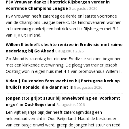
PSV Vrouwen dankzij hattrick Rijsbergen verder in
voorronde Champions League
8 augustus 2026
PSV Vrouwen heeft zaterdag de derde en laatste voorronde
van de Champions League bereikt. De Eindhovenaren wonnen
in Luxemburg dankzij een hattrick van Liz Rijsbergen met 3-1
van HJK uit Finland.
Willem II beleeft slechte rentree in Eredivisie met ruime
nederlaag bij Go Ahead
8 augustus 2026
Go Ahead is zaterdag het nieuwe Eredivisie-seizoen begonnen
met een klinkende overwinning. De ploeg van trainer Joseph
Oosting won in eigen huis met 4-1 van promovendus Willem II.
Video | Duizenden fans wachten bij Portugese kerk op
bruiloft Ronaldo, die daar niet is
8 augustus 2026
Jongen (15) grijpt stuur bij onwelwording en 'voorkomt
erger' in Oud-Beijerland
8 augustus 2026
Een vijftienjarige bijrijder heeft zaterdagmiddag een
heldendaad verricht in Oud-Beijerland. Nadat de bestuurder
van een busje onwel werd, greep de jongen het stuur en reed