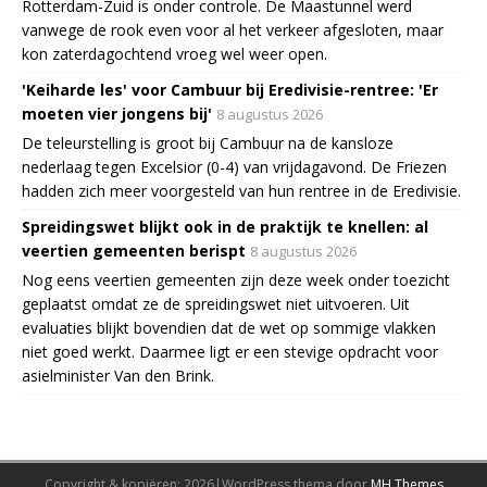
Rotterdam-Zuid is onder controle. De Maastunnel werd
vanwege de rook even voor al het verkeer afgesloten, maar
kon zaterdagochtend vroeg wel weer open.
'Keiharde les' voor Cambuur bij Eredivisie-rentree: 'Er
moeten vier jongens bij'
8 augustus 2026
De teleurstelling is groot bij Cambuur na de kansloze
nederlaag tegen Excelsior (0-4) van vrijdagavond. De Friezen
hadden zich meer voorgesteld van hun rentree in de Eredivisie.
Spreidingswet blijkt ook in de praktijk te knellen: al
veertien gemeenten berispt
8 augustus 2026
Nog eens veertien gemeenten zijn deze week onder toezicht
geplaatst omdat ze de spreidingswet niet uitvoeren. Uit
evaluaties blijkt bovendien dat de wet op sommige vlakken
niet goed werkt. Daarmee ligt er een stevige opdracht voor
asielminister Van den Brink.
Copyright & kopiëren; 2026|WordPress thema door
MH Themes