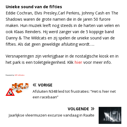
Unieke sound van de fifties
Eddie Cochran, Elvis Presley,Carl Perkins, Johnny Cash en The
Shadows waren de grote namen die in de jaren 50 furore
maken. Hun muziek leeft nog steeds in de harten van velen en
ook Klaas Reinders. Hij werd zanger van de 5 koppige band
Danny & The Wildcats en zij spelen de unieke sound van de
fifties. Als dat geen geweldige afsluiting wordt…..
Versnaperingen zijn verkrijgbaar in de nostalgische kiosk en in
het park is een toiletgelegenheid. Klik
hier
voor meer info.
Powered by
WPeMatico
VORIGE
Afsluiten N348 leid tot frustraties: “Het is hier net
een racebaan”
VOLGENDE
Jaarlijkse vleermuizen excursie vandaag in Raalte