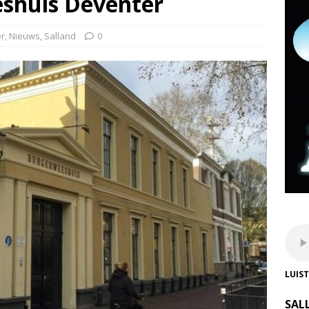
shuis Deventer
r
,
Nieuws
,
Salland
0
LUIS
SAL