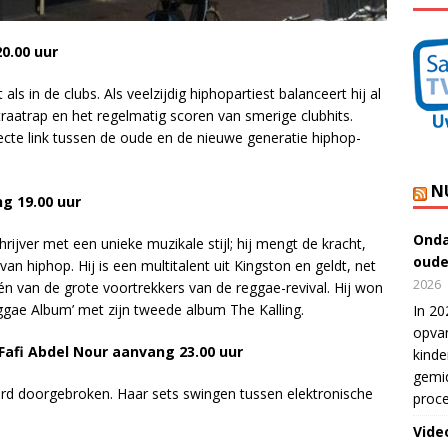
20.00 uur
als in de clubs. Als veelzijdig hiphopartiest balanceert hij al
traatrap en het regelmatig scoren van smerige clubhits.
ecte link tussen de oude en de nieuwe generatie hiphop-
N
g 19.00 uur
Onda
rijver met een unieke muzikale stijl; hij mengt de kracht,
oude
an hiphop. Hij is een multitalent uit Kingston en geldt, net
2026
één van de grote voortrekkers van de reggae-revival. Hij won
gae Album’ met zijn tweede album The Kalling.
In 20
opvan
 Fafi Abdel Nour aanvang 23.00 uur
kinde
gemid
hard doorgebroken. Haar sets swingen tussen elektronische
proce
Vide