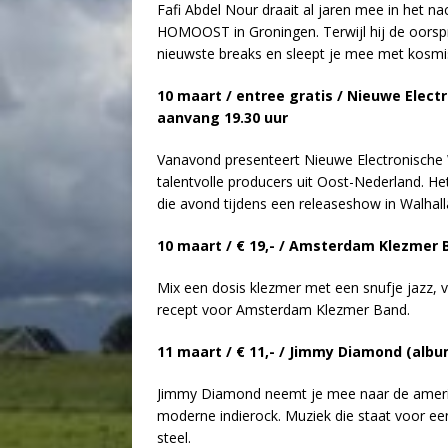
Fafi Abdel Nour draait al jaren mee in het 
HOMOOST in Groningen. Terwijl hij de oorspr
nieuwste breaks en sleept je mee met kosmi
10 maart / entree gratis / Nieuwe Elect
aanvang 19.30 uur
Vanavond presenteert Nieuwe Electronische 
talentvolle producers uit Oost-Nederland. Het
die avond tijdens een releaseshow in Walhal
10 maart / € 19,- / Amsterdam Klezmer 
Mix een dosis klezmer met een snufje jazz, v
recept voor Amsterdam Klezmer Band.
11 maart / € 11,- / Jimmy Diamond (albu
Jimmy Diamond neemt je mee naar de americ
moderne indierock. Muziek die staat voor ee
steel.