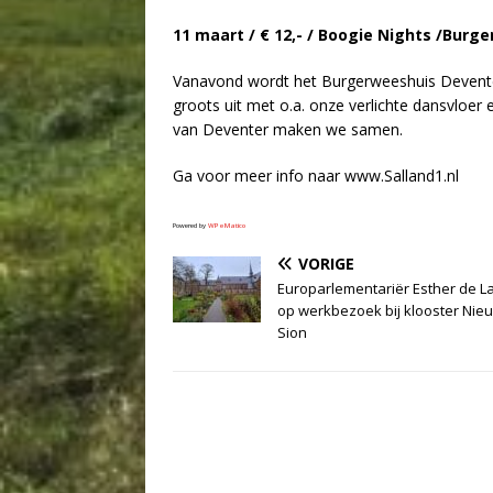
11 maart / € 12,- / Boogie Nights /Burge
Vanavond wordt het Burgerweeshuis Devent
groots uit met o.a. onze verlichte dansvloer e
van Deventer maken we samen.
Ga voor meer info naar www.Salland1.nl
Powered by
WPeMatico
VORIGE
Europarlementariër Esther de L
op werkbezoek bij klooster Nie
Sion