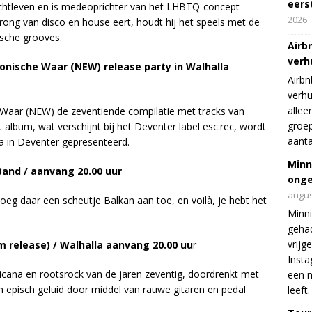
eers
nachtleven en is medeoprichter van het LHBTQ-concept
2026
ong van disco en house eert, houdt hij het speels met de
sche grooves.
Airb
verh
ronische Waar (NEW) release party in Walhalla
Airbn
verhu
allee
Waar (NEW) de zeventiende compilatie met tracks van
groep
 album, wat verschijnt bij het Deventer label esc.rec, wordt
aanta
la in Deventer gepresenteerd.
Minn
Band / aanvang 20.00 uur
onge
augus
oeg daar een scheutje Balkan aan toe, en voilà, je hebt het
Minni
gehad
vrijg
m release) / Walhalla aanvang 20.00 uu
r
Insta
ana en rootsrock van de jaren zeventig, doordrenkt met
een n
n episch geluid door middel van rauwe gitaren en pedal
leeft.