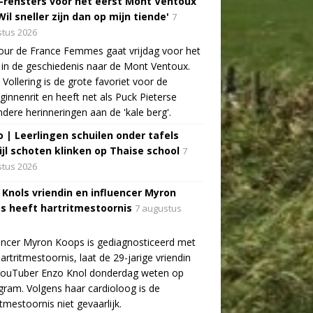
-rensters voor het eerst Mont Ventoux
Wil sneller zijn dan op mijn tiende'
7
tus 2026
ur de France Femmes gaat vrijdag voor het
 in de geschiedenis naar de Mont Ventoux.
Vollering is de grote favoriet voor de
ginnenrit en heeft net als Puck Pieterse
ndere herinneringen aan de 'kale berg'.
o | Leerlingen schuilen onder tafels
ijl schoten klinken op Thaise school
7
tus 2026
 Knols vriendin en influencer Myron
s heeft hartritmestoornis
7 augustus
encer Myron Koops is gediagnosticeerd met
artritmestoornis, laat de 29-jarige vriendin
YouTuber Enzo Knol donderdag weten op
gram. Volgens haar cardioloog is de
itmestoornis niet gevaarlijk.