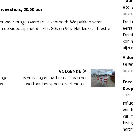
Tour
op: '
rweeshuis, 20.00 uur
augus
De To
er weer omgetoverd tot discotheek. We pakken weer
eerst
n de videoclips uit de 70s, 80s en 90s. Het leukste feestje
Demi 
konin
bijzo
Vide
terw
augus
VOLGENDE
ange
Men is dag en nacht in Olst aan het
Enzo
uw
werk om het spoor te verbeteren
Koop
2026
Influ
een h
van 
Insta
hartr