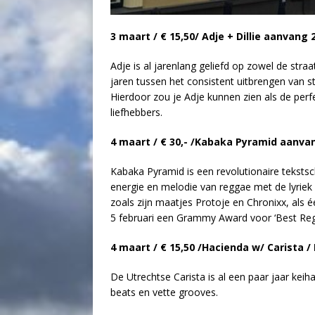
3 maart / € 15,50/ Adje + Dillie aanvang 
Adje is al jarenlang geliefd op zowel de straat 
jaren tussen het consistent uitbrengen van s
Hierdoor zou je Adje kunnen zien als de perf
liefhebbers.
4 maart / € 30,- /Kabaka Pyramid aanvan
Kabaka Pyramid is een revolutionaire tekstsch
energie en melodie van reggae met de lyriek v
zoals zijn maatjes Protoje en Chronixx, als 
5 februari een Grammy Award voor ‘Best Reg
4 maart / € 15,50 /Hacienda w/ Carista /
De Utrechtse Carista is al een paar jaar kei
beats en vette grooves.