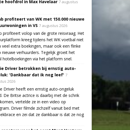
te hoofdrol in Max Havelaar
7 augustus
nb profiteert van WK met 150.000 nieuwe
uurwoningen in VS
7 augustus 2026
b profiteert volop van de grote reisvraag. Het
urplatform kreeg tijdens het WK voetbal niet
n veel extra boekingen, maar ook een flinke
 nieuwe verhuurders. Tegelijk groeit het
l hotelboekingen via het platform snel.
ie Driver betrokken bij ernstig auto-
luk: 'Dankbaar dat ik nog leef'
7
tus 2026
e Driver heeft een ernstig auto-ongeluk
. De Britse actrice is daarbij met de schrik
ekomen, vertelde ze in een video op
gram. Driver filmde zichzelf vanuit bed met
ekbrace en zei dat ze dankbaar is dat ze nog