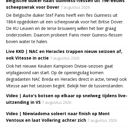
Belgische duiker haalt Guinness-flessen uit 19e-eeuws
scheepswrak voor Dover
7 augustus 2026
De Belgische duiker Stef Panis heeft een fles Guinness uit
1864 opgedoken uit een scheepswrak voor het Britse Dover.
De KU Leuven en de Ierse brouwerij willen het bier graag
onderzoeken. Daarom probeert Panis meer Guiness-flessen
boven water te halen.
Live KKD | NAC en Heracles trappen nieuw seizoen af,
ook Vitesse in actie
7 augustus 2026
Ook het nieuwe Keuken Kampioen Divisie-seizoen gaat
vrijdagavond van start. Op de openingsdag komen
degradanten NAC Breda en Heracles direct in actie, terwijl ook
Vitesse aan het seizoen begint. Bekijk hier de tussenstanden.
Video | Auto's botsen op elkaar op snelweg tijdens live-
uitzending in VS
7 augustus 2026
Video | Niewiadoma soleert naar finish op Mont
Ventoux en laat Vollering achter zich
7 augustus 2026