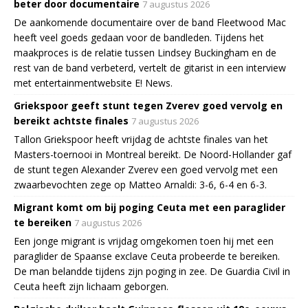
beter door documentaire
7 augustus 2026
De aankomende documentaire over de band Fleetwood Mac
heeft veel goeds gedaan voor de bandleden. Tijdens het
maakproces is de relatie tussen Lindsey Buckingham en de
rest van de band verbeterd, vertelt de gitarist in een interview
met entertainmentwebsite E! News.
Griekspoor geeft stunt tegen Zverev goed vervolg en
bereikt achtste finales
7 augustus 2026
Tallon Griekspoor heeft vrijdag de achtste finales van het
Masters-toernooi in Montreal bereikt. De Noord-Hollander gaf
de stunt tegen Alexander Zverev een goed vervolg met een
zwaarbevochten zege op Matteo Arnaldi: 3-6, 6-4 en 6-3.
Migrant komt om bij poging Ceuta met een paraglider
te bereiken
7 augustus 2026
Een jonge migrant is vrijdag omgekomen toen hij met een
paraglider de Spaanse exclave Ceuta probeerde te bereiken.
De man belandde tijdens zijn poging in zee. De Guardia Civil in
Ceuta heeft zijn lichaam geborgen.