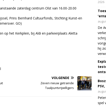
2026
Aanstaande zaterdag centrum Olst van 16.00-20.00
Toes
'erns
ssel, Prins Bernhard Cultuurfonds, Stichting Kunst-en
augus
nemersver. GO)
De Am
verke
 op het Kerkplein, bij Aldi en parkeerplaats Aletta
schri
vorig
hij z
verw
Expl
test
l
onts
VOLGENDE
Bosz
uit
Zeven nieuw getrainde
PSV,
Taalpuntvrijwilligers
augus
Peter
spel 