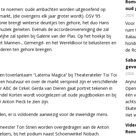
Rome
oud 
wat te noemen: oude ambachten worden uitgeoefend op
2026
markt, (die overigens elk jaar groter wordt). OSV ’95
onie brengt winterse deuntjes ten gehore, het duo Hans
Voor 
uziek genieten. Evenals de accordeonvereniging die zal
ruim 
jhe zal spelen bij Galerie van der Plas. Op het hoekje bij
Itali
et Mannen-, Gemengd- en het Wereldkoor te beluisteren en
honde
iederen ten gehore brengen.
de R
Saba
gevo
2026
een toverlantaarn “Laterna Magica” bij Theateratelier Toi Toi
n houtvuur en over de markt verspreid zijn er verschillende
Aryna
 ABC de Cirkel. Gerda van Dieren gaat portret tekenen in
Open
ndel Korten wordt voorgelezen uit oude jeugdboeken en bij
één v
r Anton Pieck te zien zijn.
achts
Ekate
ijden, er is voldoende aanwezig voor de inwendige mens.
Het w
Vide
meester Ton Strien worden overgedragen aan de Anton
Rome
elijers, bij het podium naast Schoenwinkel Nobach.