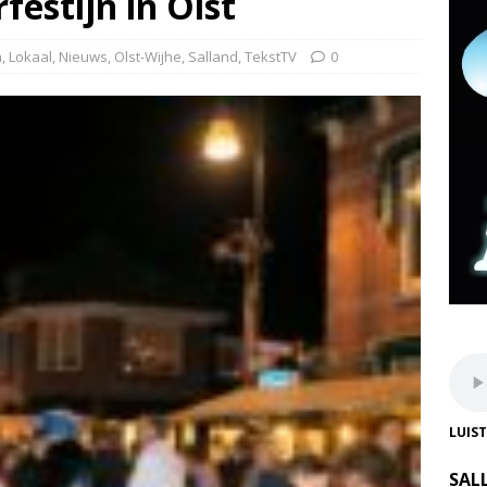
festijn in Olst
a
,
Lokaal
,
Nieuws
,
Olst-Wijhe
,
Salland
,
TekstTV
0
LUIS
SAL