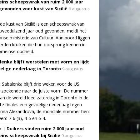
ins scheepswrak van ruim 2.000 jaar
gevonden voor kust van Sicilië
9 augustus
de kust van Sicilië is een scheepswrak van
tweeduizend jaar oud gevonden, meldt het
aanse ministerie van Cultuur. Aan boord liggen
rden kruiken die hun oorsprong kennen in
omeinse oudheid.
lenka blijft worstelen met vorm en lijdt
elige nederlaag in Toronto
9 augustus
 Sabalenka blijft drie weken voor de US
 zoekende naar de juiste vorm. De nummer
an de wereld leed zaterdag in Toronto in de
te finales een gevoelige nederlaag tegen
rina Alexandrova, de mondiale nummer tien.
erd 7-6 (3), 4-6 en 6-4.
o | Duikers vinden ruim 2.000 jaar oud
ins scheepswrak bij Sicilië
9 augustus