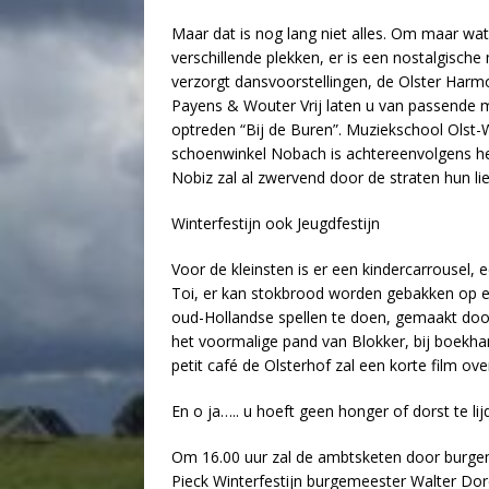
Maar dat is nog lang niet alles. Om maar 
verschillende plekken, er is een nostalgische 
verzorgt dansvoorstellingen, de Olster Harm
Payens & Wouter Vrij laten u van passende m
optreden “Bij de Buren”. Muziekschool Olst-Wi
schoenwinkel Nobach is achtereenvolgens h
Nobiz zal al zwervend door de straten hun l
Winterfestijn ook Jeugdfestijn
Voor de kleinsten is er een kindercarrousel, 
Toi, er kan stokbrood worden gebakken op ee
oud-Hollandse spellen te doen, gemaakt door
het voormalige pand van Blokker, bij boekha
petit café de Olsterhof zal een korte film ove
En o ja….. u hoeft geen honger of dorst te l
Om 16.00 uur zal de ambtsketen door burge
Pieck Winterfestijn burgemeester Walter Dor