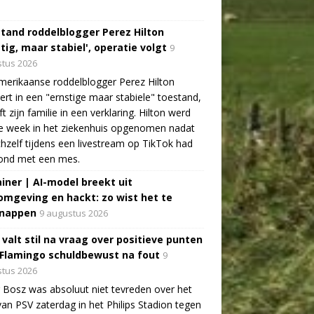
tand roddelblogger Perez Hilton
tig, maar stabiel', operatie volgt
9
tus 2026
erikaanse roddelblogger Perez Hilton
ert in een "ernstige maar stabiele" toestand,
jft zijn familie in een verklaring. Hilton werd
e week in het ziekenhuis opgenomen nadat
ichzelf tijdens een livestream op TikTok had
ond met een mes.
ainer | AI-model breekt uit
omgeving en hackt: zo wist het te
nappen
9 augustus 2026
 valt stil na vraag over positieve punten
 Flamingo schuldbewust na fout
9
tus 2026
 Bosz was absoluut niet tevreden over het
van PSV zaterdag in het Philips Stadion tegen