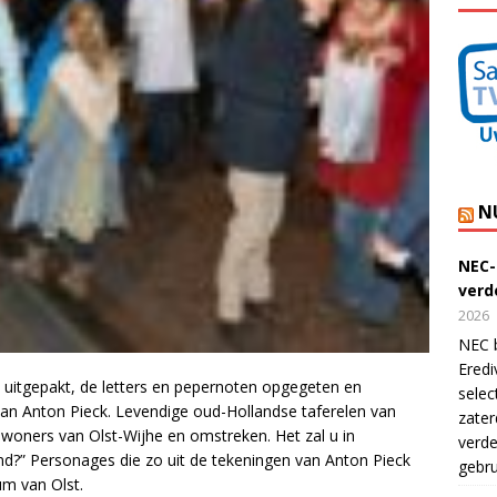
N
NEC-
verde
2026
NEC b
Eredi
 uitgepakt, de letters en pepernoten opgegeten en
selec
van Anton Pieck. Levendige oud-Hollandse taferelen van
zater
woners van Olst-Wijhe en omstreken. Het zal u in
verde
land?” Personages die zo uit de tekeningen van Anton Pieck
gebru
um van Olst.