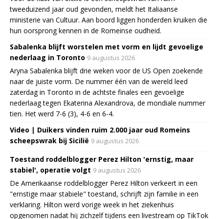
tweeduizend jaar oud gevonden, meldt het Italiaanse
ministerie van Cultuur. Aan boord liggen honderden kruiken die
hun oorsprong kennen in de Romeinse oudheid.
Sabalenka blijft worstelen met vorm en lijdt gevoelige
nederlaag in Toronto
9 augustus 2026
Aryna Sabalenka blijft drie weken voor de US Open zoekende
naar de juiste vorm. De nummer één van de wereld leed
zaterdag in Toronto in de achtste finales een gevoelige
nederlaag tegen Ekaterina Alexandrova, de mondiale nummer
tien. Het werd 7-6 (3), 4-6 en 6-4.
Video | Duikers vinden ruim 2.000 jaar oud Romeins
scheepswrak bij Sicilië
9 augustus 2026
Toestand roddelblogger Perez Hilton 'ernstig, maar
stabiel', operatie volgt
9 augustus 2026
De Amerikaanse roddelblogger Perez Hilton verkeert in een
"ernstige maar stabiele" toestand, schrijft zijn familie in een
verklaring. Hilton werd vorige week in het ziekenhuis
opgenomen nadat hij zichzelf tijdens een livestream op TikTok