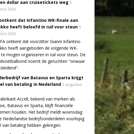
oen dollar aan cruisetickets weg
5
tus 2026
 ontkent dat Infantino WK-finale aan
kko heeft beloofd in ruil voor steun
5
tus 2026
FA ontkent dat voorzitter Gianni Infantino
kko heeft aangeboden de volgende WK-
e te mogen organiseren in ruil voor steun. De
ldvoetbalbond noemt de geruchten "onwaar
sleidend".
erbedrijf van Batavus en Sparta krijgt
tel van betaling in Nederland
5 augustus
fabrikant Accell, bekend van merken als
e, Batavus en Sparta, blijft financiële
lemen houden. Het bedrijf meldt woensdag
e Nederlandse bedrijfsonderdelen voorlopig
el van betaling hebben gekregen.