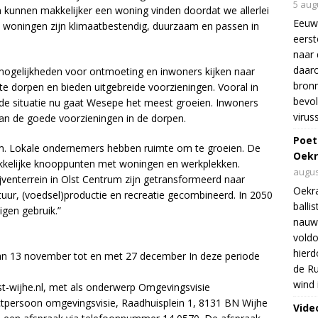
5 aug
 kunnen makkelijker een woning vinden doordat we allerlei
Eeuw
oningen zijn klimaatbestendig, duurzaam en passen in
eers
naar 
daar
op mogelijkheden voor ontmoeting en inwoners kijken naar
bron
te dorpen en bieden uitgebreide voorzieningen. Vooral in
bevol
de situatie nu gaat Wesepe het meest groeien. Inwoners
virus
an de goede voorzieningen in de dorpen.
Poet
am. Lokale ondernemers hebben ruimte om te groeien. De
Oekr
rekkelijke knooppunten met woningen en werkplekken.
augus
ijventerrein in Olst Centrum zijn getransformeerd naar
Oekra
r, (voedsel)productie en recreatie gecombineerd. In 2050
balli
gen gebruik.”
nauwe
voldo
hierd
van 13 november tot en met 27 december In deze periode
de Ru
wind 
st-wijhe.nl, met als onderwerp Omgevingsvisie
tactpersoon omgevingsvisie, Raadhuisplein 1, 8131 BN Wijhe
Vide