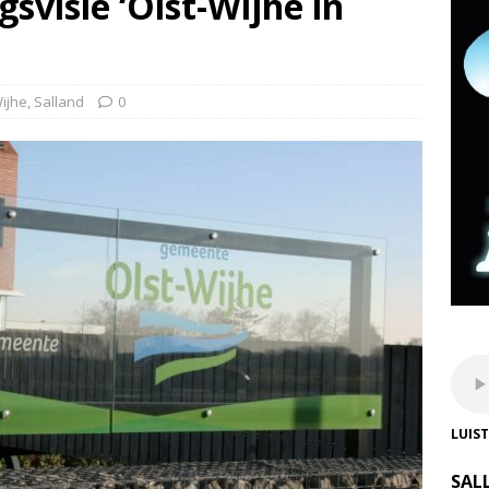
visie ‘Olst-Wijhe in
Wijhe
,
Salland
0
LUIS
SAL