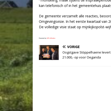
· mondeling: maak tijdens de inspraakperio
kan telefonisch of in het gemeentehuis plaat
De gemeente verzamelt alle reacties, beoorde
Omgevingsvisie. In het eerste kwartaal van 
De volledige visie staat op mijnkijkopolst-wi
Powered by
WPeMatico
VORIGE
Oogstgave Stöppelhaene levert 
21.000,- op voor Oeganda