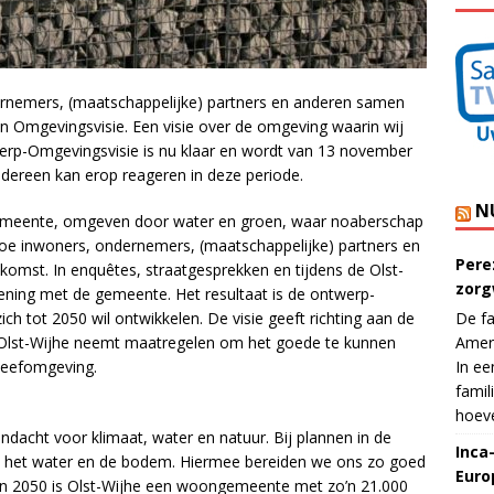
ernemers, (maatschappelijke) partners en anderen samen
 Omgevingsvisie. Een visie over de omgeving waarin wij
erp-Omgevingsvisie is nu klaar en wordt van 13 november
edereen kan erop reageren in deze periode.
N
gemeente, omgeven door water en groen, waar noaberschap
hoe inwoners, ondernemers, (maatschappelijke) partners en
Pere
komst. In enquêtes, straatgesprekken en tijdens de Olst-
zorg
ning met de gemeente. Het resultaat is de ontwerp-
ich tot 2050 wil ontwikkelen. De visie geeft richting aan de
De fa
Olst-Wijhe neemt maatregelen om het goede te kunnen
Ameri
leefomgeving.
In ee
famil
hoeve
aandacht voor klimaat, water en natuur. Bij plannen in de
Inca
 het water en de bodem. Hiermee bereiden we ons zo goed
Euro
 In 2050 is Olst-Wijhe een woongemeente met zo’n 21.000