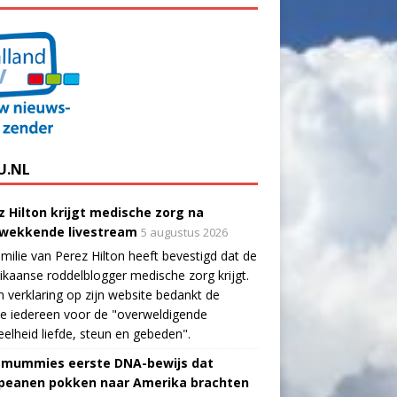
U.NL
z Hilton krijgt medische zorg na
wekkende livestream
5 augustus 2026
milie van Perez Hilton heeft bevestigd dat de
kaanse roddelblogger medische zorg krijgt.
n verklaring op zijn website bedankt de
ie iedereen voor de "overweldigende
elheid liefde, steun en gebeden".
-mummies eerste DNA-bewijs dat
peanen pokken naar Amerika brachten