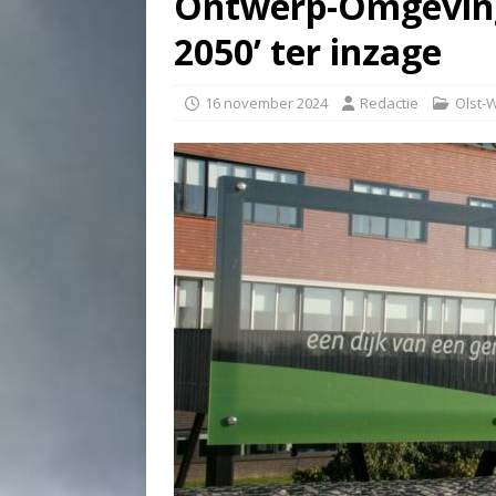
Ontwerp-Omgevings
2050’ ter inzage
16 november 2024
Redactie
Olst-