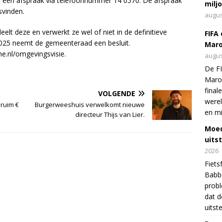
de een afspraak via telefoonnummer 14 0570. De afspraak
milj
svinden.
augus
elt deze en verwerkt ze wel of niet in de definitieve
FIFA
2025 neemt de gemeenteraad een besluit.
Maro
jhe.nl/omgevingsvisie.
augus
De FI
Maro
final
VOLGENDE
were
ruim €
Burgerweeshuis verwelkomt nieuwe
en mi
directeur Thijs van Lier.
Moed
uits
2026
Fiets
Babbo
prob
dat d
uitst