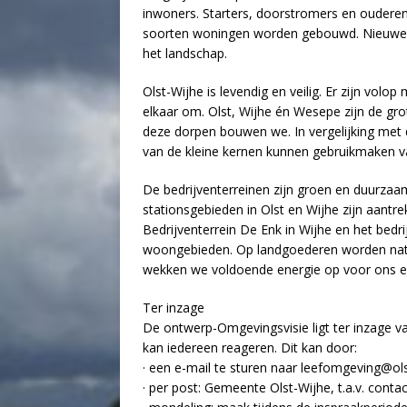
inwoners. Starters, doorstromers en ouderen
soorten woningen worden gebouwd. Nieuwe w
het landschap.
Olst-Wijhe is levendig en veilig. Er zijn vol
elkaar om. Olst, Wijhe én Wesepe zijn de gro
deze dorpen bouwen we. In vergelijking met 
van de kleine kernen kunnen gebruikmaken v
De bedrijventerreinen zijn groen en duurza
stationsgebieden in Olst en Wijhe zijn aant
Bedrijventerrein De Enk in Wijhe en het bedr
woongebieden. Op landgoederen worden natuu
wekken we voldoende energie op voor ons ei
Ter inzage
De ontwerp-Omgevingsvisie ligt ter inzage 
kan iedereen reageren. Dit kan door:
· een e-mail te sturen naar leefomgeving@ol
· per post: Gemeente Olst-Wijhe, t.a.v. con