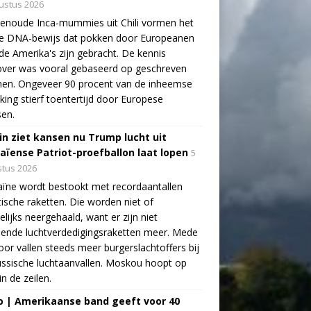
ustus 2026
enoude Inca-mummies uit Chili vormen het
te DNA-bewijs dat pokken door Europeanen
de Amerika's zijn gebracht. De kennis
over was vooral gebaseerd op geschreven
nen. Ongeveer 90 procent van de inheemse
king stierf toentertijd door Europese
sen.
in ziet kansen nu Trump lucht uit
aïense Patriot-proefballon laat lopen
5
tus 2026
ïne wordt bestookt met recordaantallen
stische raketten. Die worden niet of
lijks neergehaald, want er zijn niet
ende luchtverdedigingsraketten meer. Mede
oor vallen steeds meer burgerslachtoffers bij
ssische luchtaanvallen. Moskou hoopt op
in de zeilen.
o | Amerikaanse band geeft voor 40