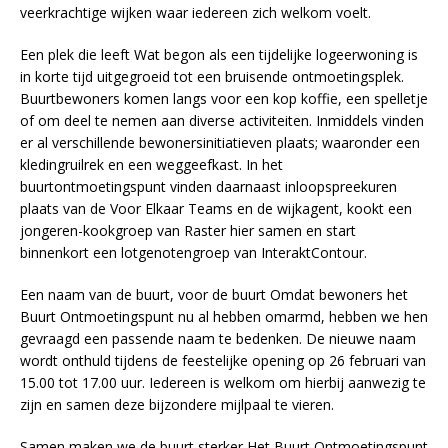
veerkrachtige wijken waar iedereen zich welkom voelt.
Een plek die leeft Wat begon als een tijdelijke logeerwoning is
in korte tijd uitgegroeid tot een bruisende ontmoetingsplek.
Buurtbewoners komen langs voor een kop koffie, een spelletje
of om deel te nemen aan diverse activiteiten. Inmiddels vinden
er al verschillende bewonersinitiatieven plaats; waaronder een
kledingruilrek en een weggeefkast. In het
buurtontmoetingspunt vinden daarnaast inloopspreekuren
plaats van de Voor Elkaar Teams en de wijkagent, kookt een
jongeren-kookgroep van Raster hier samen en start
binnenkort een lotgenotengroep van InteraktContour.
Een naam van de buurt, voor de buurt Omdat bewoners het
Buurt Ontmoetingspunt nu al hebben omarmd, hebben we hen
gevraagd een passende naam te bedenken. De nieuwe naam
wordt onthuld tijdens de feestelijke opening op 26 februari van
15.00 tot 17.00 uur. Iedereen is welkom om hierbij aanwezig te
zijn en samen deze bijzondere mijlpaal te vieren.
Samen maken we de buurt sterker Het Buurt Ontmoetingspunt