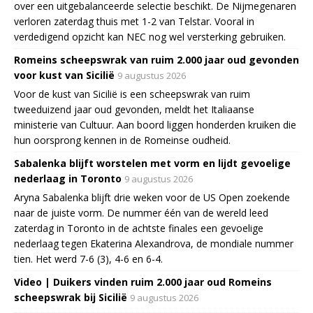
over een uitgebalanceerde selectie beschikt. De Nijmegenaren
verloren zaterdag thuis met 1-2 van Telstar. Vooral in
verdedigend opzicht kan NEC nog wel versterking gebruiken.
Romeins scheepswrak van ruim 2.000 jaar oud gevonden
voor kust van Sicilië
9 augustus 2026
Voor de kust van Sicilië is een scheepswrak van ruim
tweeduizend jaar oud gevonden, meldt het Italiaanse
ministerie van Cultuur. Aan boord liggen honderden kruiken die
hun oorsprong kennen in de Romeinse oudheid.
Sabalenka blijft worstelen met vorm en lijdt gevoelige
nederlaag in Toronto
9 augustus 2026
Aryna Sabalenka blijft drie weken voor de US Open zoekende
naar de juiste vorm. De nummer één van de wereld leed
zaterdag in Toronto in de achtste finales een gevoelige
nederlaag tegen Ekaterina Alexandrova, de mondiale nummer
tien. Het werd 7-6 (3), 4-6 en 6-4.
Video | Duikers vinden ruim 2.000 jaar oud Romeins
scheepswrak bij Sicilië
9 augustus 2026