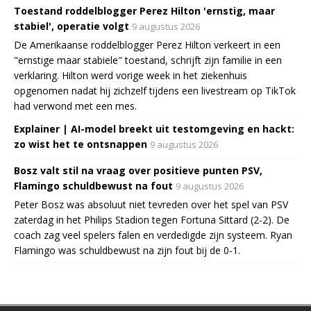
Toestand roddelblogger Perez Hilton 'ernstig, maar
stabiel', operatie volgt
9 augustus 2026
De Amerikaanse roddelblogger Perez Hilton verkeert in een
"ernstige maar stabiele" toestand, schrijft zijn familie in een
verklaring. Hilton werd vorige week in het ziekenhuis
opgenomen nadat hij zichzelf tijdens een livestream op TikTok
had verwond met een mes.
Explainer | AI-model breekt uit testomgeving en hackt:
zo wist het te ontsnappen
9 augustus 2026
Bosz valt stil na vraag over positieve punten PSV,
Flamingo schuldbewust na fout
9 augustus 2026
Peter Bosz was absoluut niet tevreden over het spel van PSV
zaterdag in het Philips Stadion tegen Fortuna Sittard (2-2). De
coach zag veel spelers falen en verdedigde zijn systeem. Ryan
Flamingo was schuldbewust na zijn fout bij de 0-1.