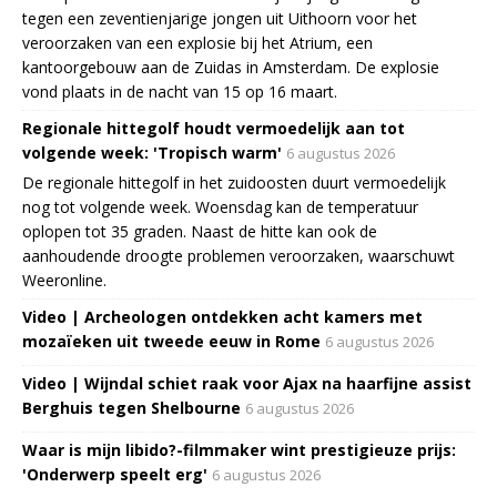
tegen een zeventienjarige jongen uit Uithoorn voor het
veroorzaken van een explosie bij het Atrium, een
kantoorgebouw aan de Zuidas in Amsterdam. De explosie
vond plaats in de nacht van 15 op 16 maart.
Regionale hittegolf houdt vermoedelijk aan tot
volgende week: 'Tropisch warm'
6 augustus 2026
De regionale hittegolf in het zuidoosten duurt vermoedelijk
nog tot volgende week. Woensdag kan de temperatuur
oplopen tot 35 graden. Naast de hitte kan ook de
aanhoudende droogte problemen veroorzaken, waarschuwt
Weeronline.
Video | Archeologen ontdekken acht kamers met
mozaïeken uit tweede eeuw in Rome
6 augustus 2026
Video | Wijndal schiet raak voor Ajax na haarfijne assist
Berghuis tegen Shelbourne
6 augustus 2026
Waar is mijn libido?-filmmaker wint prestigieuze prijs:
'Onderwerp speelt erg'
6 augustus 2026