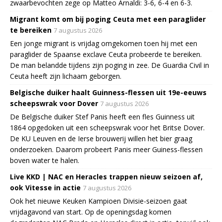
zwaarbevochten zege op Matteo Arnaldi: 3-6, 6-4 en 6-3.
Migrant komt om bij poging Ceuta met een paraglider
te bereiken
7 augustus 2026
Een jonge migrant is vrijdag omgekomen toen hij met een
paraglider de Spaanse exclave Ceuta probeerde te bereiken.
De man belandde tijdens zijn poging in zee. De Guardia Civil in
Ceuta heeft zijn lichaam geborgen.
Belgische duiker haalt Guinness-flessen uit 19e-eeuws
scheepswrak voor Dover
7 augustus 2026
De Belgische duiker Stef Panis heeft een fles Guinness uit
1864 opgedoken uit een scheepswrak voor het Britse Dover.
De KU Leuven en de Ierse brouwerij willen het bier graag
onderzoeken. Daarom probeert Panis meer Guiness-flessen
boven water te halen.
Live KKD | NAC en Heracles trappen nieuw seizoen af,
ook Vitesse in actie
7 augustus 2026
Ook het nieuwe Keuken Kampioen Divisie-seizoen gaat
vrijdagavond van start. Op de openingsdag komen